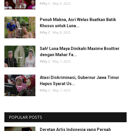
Rifky C
May 9, 2025
Penuh Makna, Asri Welas Buatkan Batik
Khusus untuk Luna...
Rifky C
May 8, 2025
Sah! Luna Maya Dinikahi Maxime Bouttier
dengan Mahar Fa...
Rifky C
May 7, 2025
Atasi Diskriminasi, Gubernur Jawa Timur
Hapus Syarat Us...
Rifky C
May 7, 2025
POPULAR POSTS
Deretan Artis Indonesia yang Pernah