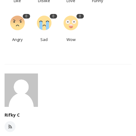
Like
Dislike
Love
Funny
0
0
0
Angry
Sad
Wow
Rifky C