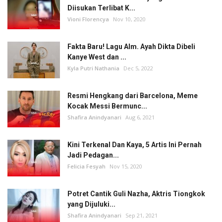
Diisukan Terlibat K...
Vioni Florencya
Nov 10, 2020
Fakta Baru! Lagu Alm. Ayah Dikta Dibeli
Kanye West dan ...
Kyla Putri Nathania
Dec 5, 2022
Resmi Hengkang dari Barcelona, Meme
Kocak Messi Bermunc...
Shafira Anindyanari
Aug 6, 2021
Kini Terkenal Dan Kaya, 5 Artis Ini Pernah
Jadi Pedagan...
Felicia Fesyah
Nov 15, 2020
Potret Cantik Guli Nazha, Aktris Tiongkok
yang Dijuluki...
Shafira Anindyanari
Sep 21, 2021