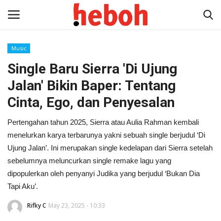
Music
Single Baru Sierra 'Di Ujung
Home
Jalan' Bikin Baper: Tentang
Entertainment
Cinta, Ego, dan Penyesalan
Lifestyle
Pertengahan tahun 2025, Sierra atau Aulia Rahman kembali
menelurkan karya terbarunya yakni sebuah single berjudul ‘Di
Video
Ujung Jalan’. Ini merupakan single kedelapan dari Sierra setelah
sebelumnya meluncurkan single remake lagu yang
News
dipopulerkan oleh penyanyi Judika yang berjudul ‘Bukan Dia
Tapi Aku’.
Rifky C
May 23, 2025 - 10:33