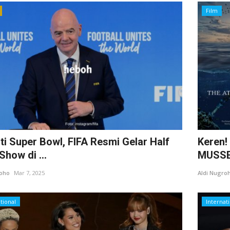
Film
ti Super Bowl, FIFA Resmi Gelar Half
Keren!
Show di ...
MUSSEL
roho
Mar 7, 2025
Aldi Nugro
tional
Internat