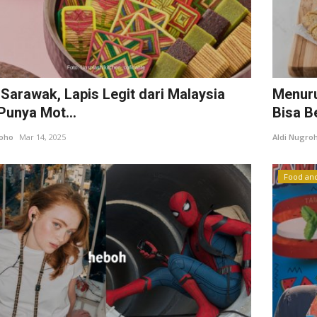
 Sarawak, Lapis Legit dari Malaysia
Menuru
Punya Mot...
Bisa B
roho
Mar 14, 2025
Aldi Nugro
Food an