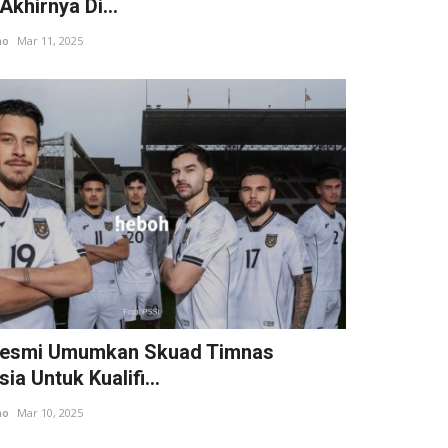
Akhirnya Di...
ho
Mar 11, 2025
Resmi Umumkan Skuad Timnas
ia Untuk Kualifi...
ho
Mar 10, 2025