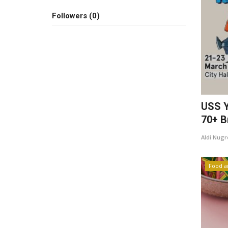
Followers (0)
USS Y
70+ Br
Aldi Nug
Food a