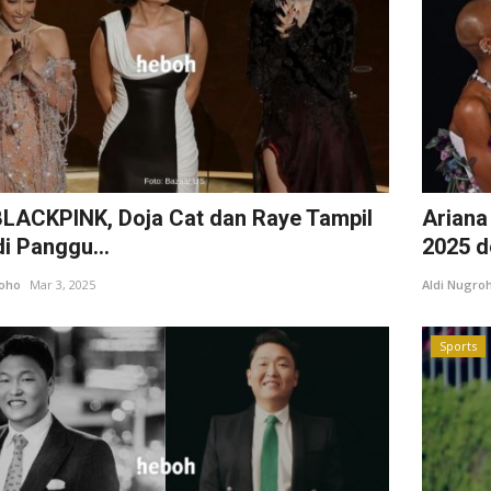
BLACKPINK, Doja Cat dan Raye Tampil
Ariana
di Panggu...
2025 d
roho
Mar 3, 2025
Aldi Nugro
Sports