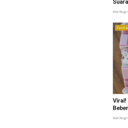
Suara 
Aldi Nug
Food a
Viral
Beber
Aldi Nug