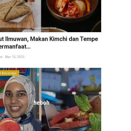
t Ilmuwan, Makan Kimchi dan Tempe
ermanfaat...
ho
Mar 13, 2025
d Beverage