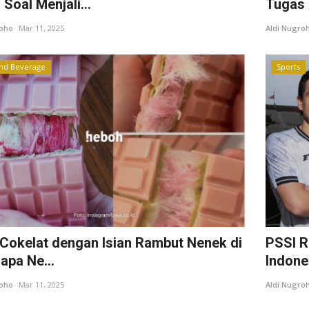
Soal Menjali...
Tugas 
roho
Mar 11, 2025
Aldi Nugro
nd Beverage
Sports
! Cokelat dengan Isian Rambut Nenek di
PSSI 
apa Ne...
Indones
roho
Mar 11, 2025
Aldi Nugro