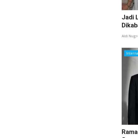
Jadi 
Dikaba
Aldi Nug
Interna
Ramai