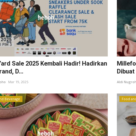
ard Sale 2025 Kembali Hadir! Hadirkan
Millefo
and, D...
Dibuat 
roho
Mar 19, 2025
Aldi Nugro
nd Beverage
Food an