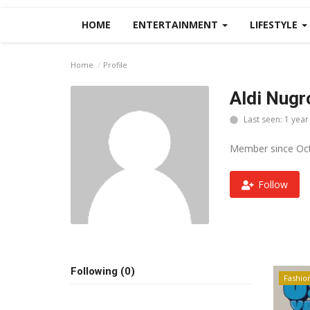
HOME
ENTERTAINMENT
LIFESTYLE
Home
Profile
Aldi Nugr
Last seen: 1 year
Member since Oct
Follow
Following (0)
Fashio