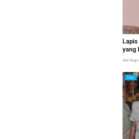
Lapis
yang 
Aldi Nug
Film