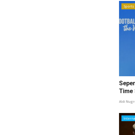
Sports
Seper
Time 
Aldi Nug
Interna