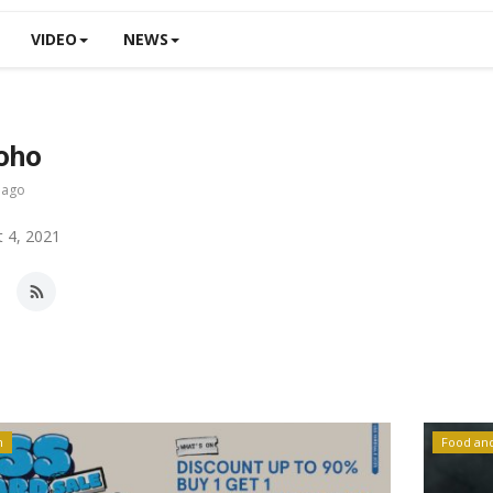
VIDEO
NEWS
oho
 ago
 4, 2021
n
Food an