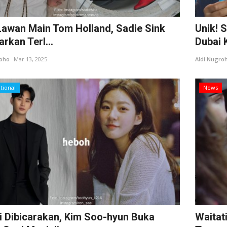
Lawan Main Tom Holland, Sadie Sink
Unik! 
rkan Terl...
Dubai K
roho
Mar 13, 2025
Aldi Nugro
tional
News
 Dibicarakan, Kim Soo-hyun Buka
Waitat