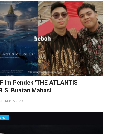
 Film Pendek 'THE ATLANTIS
S' Buatan Mahasi...
ho
Mar 7, 2025
ional