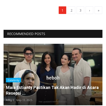
1
2
3
›
»
RECOMMENDED POSTS
Celebrity
Maia Estianty Pastikan Tak Akan Hadir di Acara
Resepsi ...
Rifky C
May 13, 2025