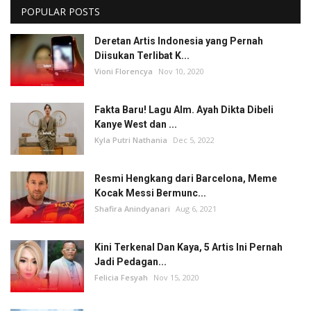
POPULAR POSTS
Deretan Artis Indonesia yang Pernah
Diisukan Terlibat K...
Vioni Florencya
Nov 10, 2020
Fakta Baru! Lagu Alm. Ayah Dikta Dibeli
Kanye West dan ...
Kyla Putri Nathania
Dec 5, 2022
Resmi Hengkang dari Barcelona, Meme
Kocak Messi Bermunc...
Shafira Anindyanari
Aug 6, 2021
Kini Terkenal Dan Kaya, 5 Artis Ini Pernah
Jadi Pedagan...
Felicia Fesyah
Nov 15, 2020