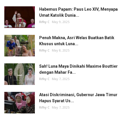
Habemus Papam: Paus Leo XIV, Menyapa
Umat Katolik Dunia...
Rifky C
May 9, 2025
Penuh Makna, Asri Welas Buatkan Batik
Khusus untuk Luna...
Rifky C
May 8, 2025
Sah! Luna Maya Dinikahi Maxime Bouttier
dengan Mahar Fa...
Rifky C
May 7, 2025
Atasi Diskriminasi, Gubernur Jawa Timur
Hapus Syarat Us...
Rifky C
May 7, 2025