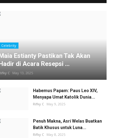
Celebrity
Maia Estianty Pastikan Tak Akan
Hadir di Acara Resepsi ...
Rifky C
May 13, 2025
Habemus Papam: Paus Leo XIV,
Menyapa Umat Katolik Dunia...
Rifky C
May 9, 2025
Penuh Makna, Asri Welas Buatkan
Batik Khusus untuk Luna...
Rifky C
May 8, 2025