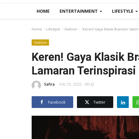
HOME
ENTERTAINMENT
LIFESTYLE
Home
Lifestyle
Fashion
Keren! Gaya Klasik Brandon Salim 
Fashion
Keren! Gaya Klasik B
Lamaran Terinspirasi
Safira
Feb 25, 2025 - 06:42
Facebook
Twitter