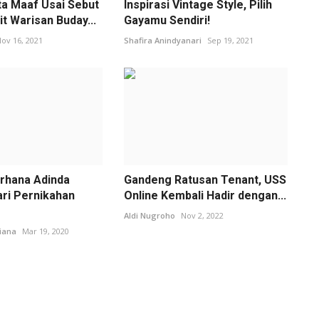
ta Maaf Usai Sebut
Inspirasi Vintage Style, Pilih
t Warisan Buday...
Gayamu Sendiri!
ov 16, 2021
Shafira Anindyanari
Sep 19, 2021
erhana Adinda
Gandeng Ratusan Tenant, USS
ari Pernikahan
Online Kembali Hadir dengan...
Aldi Nugroho
Nov 2, 2022
riana
Mar 19, 2020