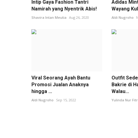
Intip Gaya Fashion Tantri
Adidas Min
Namirah yang Nyentrik Abis!
Wayang Kuli
Shavira Intan Meutia
Aug 26, 2020
Aldi Nugroho
N
Viral Seorang Ayah Bantu
Outfit Sed
Promosi Jualan Anaknya
Bakrie di H
hingga ...
Walau...
Aldi Nugroho
Sep 15, 2022
Yulinda Nur Fit