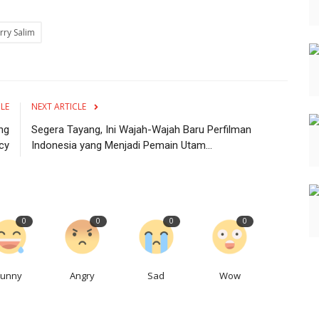
rry Salim
CLE
NEXT ARTICLE
ng
Segera Tayang, Ini Wajah-Wajah Baru Perfilman
cy
Indonesia yang Menjadi Pemain Utam...
0
0
0
0
Funny
Angry
Sad
Wow