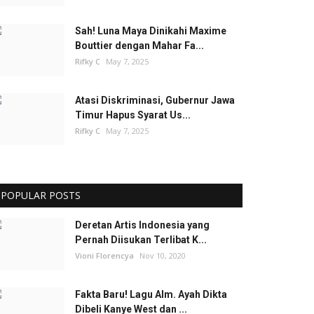
Sah! Luna Maya Dinikahi Maxime
Bouttier dengan Mahar Fa...
Rifky C
May 7, 2025
Atasi Diskriminasi, Gubernur Jawa
Timur Hapus Syarat Us...
Rifky C
May 7, 2025
POPULAR POSTS
Deretan Artis Indonesia yang
Pernah Diisukan Terlibat K...
Vioni Florencya
Nov 10, 2020
Fakta Baru! Lagu Alm. Ayah Dikta
Dibeli Kanye West dan ...