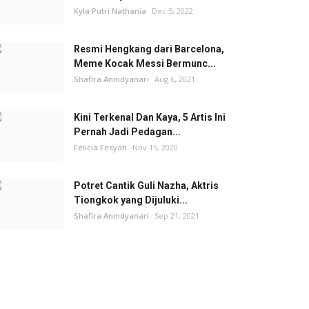
Kyla Putri Nathania
Dec 5, 2022
Resmi Hengkang dari Barcelona,
Meme Kocak Messi Bermunc...
Shafira Anindyanari
Aug 6, 2021
Kini Terkenal Dan Kaya, 5 Artis Ini
Pernah Jadi Pedagan...
Felicia Fesyah
Nov 15, 2020
Potret Cantik Guli Nazha, Aktris
Tiongkok yang Dijuluki...
Shafira Anindyanari
Sep 21, 2021