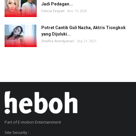
Jadi Pedagan...
Felicia Fesyah
Nov 15, 2020
Potret Cantik Guli Nazha, Aktris Tiongkok
yang Dijuluki...
Shafira Anindyanari
Sep 21, 2021
Part of E-motion Entertainment
Site Security :