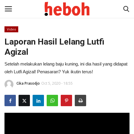
Video
Laporan Hasil Lelang Lutfi
Home
Agizal
Entertainment
Setelah melakukan lelang baju kuning, ini dia hasil yang didapat
Lifestyle
oleh Lutfi Agizal! Penasaran? Yuk ikutin terus!
Cika Prasodjo
Oct 5, 2020 - 18:55
Video
News