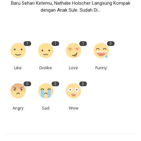
Baru Sehari Ketemu, Nathalie Holscher Langsung Kompak
dengan Anak Sule. Sudah Di...
1
1
1
0
Like
Dislike
Love
Funny
0
0
0
Angry
Sad
Wow