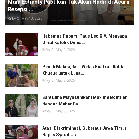
Maia Estianty Pastikan Tak Akan Hadir di Acara
Resepsi ...
Rifky C
May 13, 2025
Habemus Papam: Paus Leo XIV, Menyapa
Umat Katolik Dunia...
Rifky C
May 9, 2025
Penuh Makna, Asri Welas Buatkan Batik
Khusus untuk Luna...
Rifky C
May 8, 2025
Sah! Luna Maya Dinikahi Maxime Bouttier
dengan Mahar Fa...
Rifky C
May 7, 2025
Atasi Diskriminasi, Gubernur Jawa Timur
Hapus Syarat Us...