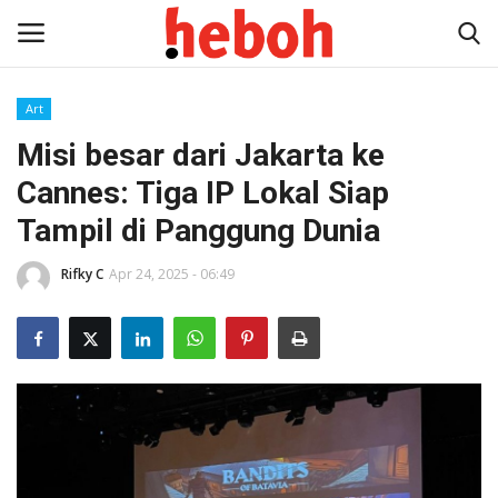
Art
Misi besar dari Jakarta ke
Home
Cannes: Tiga IP Lokal Siap
Entertainment
Tampil di Panggung Dunia
Lifestyle
Rifky C
Apr 24, 2025 - 06:49
Video
News