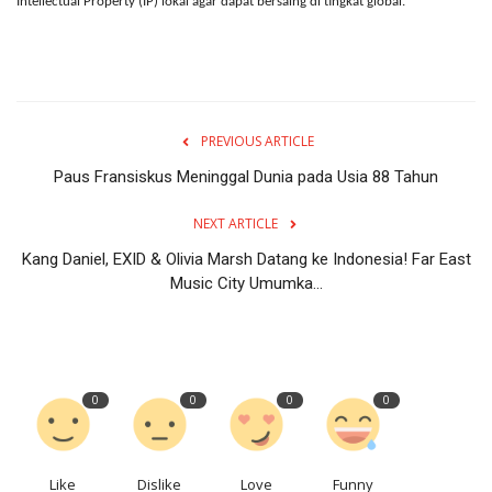
Intellectual Property (IP) lokal agar dapat bersaing di tingkat global.
PREVIOUS ARTICLE
Paus Fransiskus Meninggal Dunia pada Usia 88 Tahun
NEXT ARTICLE
Kang Daniel, EXID & Olivia Marsh Datang ke Indonesia! Far East
Music City Umumka...
0
0
0
0
Like
Dislike
Love
Funny