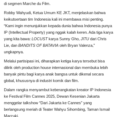
di segmen Marche du Film.
Robby Wahyudi, Ketua Umum KE JKT, menjelaskan bahwa
keikutsertaan tim Indonesia kali ini membawa misi penting.
“Kami ingin menunjukkan kepada dunia bahwa Indonesia punya
IP (Intellectual Property) yang nggak kalah keren. Ada tiga karya
yang kita bawa:
LOCUST
karya Sunny Gho,
JITU
dari Chris
Lie, dan
BANDITS OF BATAVIA
oleh Bryan Valenza,”
ungkapnya.
Melalui partisipasi ini, diharapkan ketiga karya tersebut bisa
dilirik oleh production house internasional dan membuka lebih
banyak pintu bagi karya anak bangsa untuk dikenal secara
global, khususnya di industri komik dan film.
Dalam rangka menyambut keberangkatan kreator IP Indonesia
ke Festival Film Cannes 2025, Dewan Kesenian Jakarta
menggelar talkshow “Dari Jakarta ke Cannes” yang
berlangsung meriah di Teater Wahyu Sihombing, Taman Ismail
Marzuki.