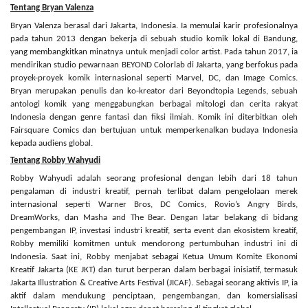
Tentang Bryan Valenza
Bryan Valenza berasal dari Jakarta, Indonesia. Ia memulai karir profesionalnya
pada tahun 2013 dengan bekerja di sebuah studio komik lokal di Bandung,
yang membangkitkan minatnya untuk menjadi color artist. Pada tahun 2017, ia
mendirikan studio pewarnaan BEYOND Colorlab di Jakarta, yang berfokus pada
proyek-proyek komik internasional seperti Marvel, DC, dan Image Comics.
Bryan merupakan penulis dan ko-kreator dari Beyondtopia Legends, sebuah
antologi komik yang menggabungkan berbagai mitologi dan cerita rakyat
Indonesia dengan genre fantasi dan fiksi ilmiah. Komik ini diterbitkan oleh
Fairsquare Comics dan bertujuan untuk memperkenalkan budaya Indonesia
kepada audiens global.
Tentang Robby Wahyudi
Robby Wahyudi adalah seorang profesional dengan lebih dari 18 tahun
pengalaman di industri kreatif, pernah terlibat dalam pengelolaan merek
internasional seperti Warner Bros, DC Comics, Rovio’s Angry Birds,
DreamWorks, dan Masha and The Bear. Dengan latar belakang di bidang
pengembangan IP, investasi industri kreatif, serta event dan ekosistem kreatif,
Robby memiliki komitmen untuk mendorong pertumbuhan industri ini di
Indonesia. Saat ini, Robby menjabat sebagai Ketua Umum Komite Ekonomi
Kreatif Jakarta (KE JKT) dan turut berperan dalam berbagai inisiatif, termasuk
Jakarta Illustration & Creative Arts Festival (JICAF). Sebagai seorang aktivis IP, ia
aktif dalam mendukung penciptaan, pengembangan, dan komersialisasi