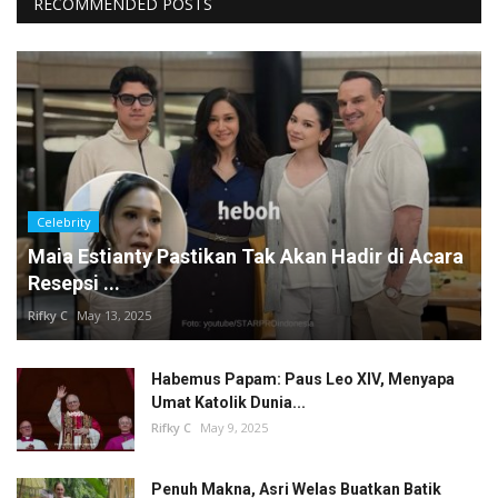
RECOMMENDED POSTS
Celebrity
Maia Estianty Pastikan Tak Akan Hadir di Acara
Resepsi ...
Rifky C
May 13, 2025
Habemus Papam: Paus Leo XIV, Menyapa
Umat Katolik Dunia...
Rifky C
May 9, 2025
Penuh Makna, Asri Welas Buatkan Batik