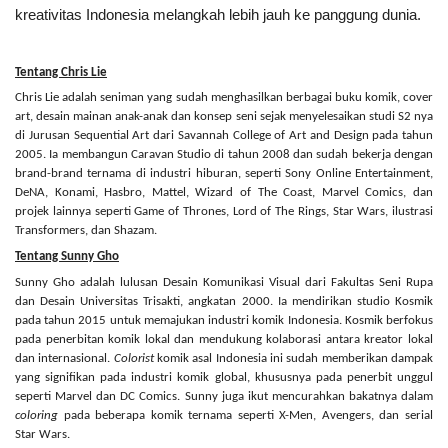
kreativitas Indonesia melangkah lebih jauh ke panggung dunia.
Tentang Chris Lie
Chris Lie adalah seniman yang sudah menghasilkan berbagai buku komik, cover
art, desain mainan anak-anak dan konsep seni sejak menyelesaikan studi S2 nya
di Jurusan Sequential Art dari Savannah College of Art and Design pada tahun
2005. Ia membangun Caravan Studio di tahun 2008 dan sudah bekerja dengan
brand-brand ternama di industri hiburan, seperti Sony Online Entertainment,
DeNA, Konami, Hasbro, Mattel, Wizard of The Coast, Marvel Comics, dan
projek lainnya seperti Game of Thrones, Lord of The Rings, Star Wars, ilustrasi
Transformers, dan Shazam.
Tentang Sunny Gho
Sunny Gho adalah lulusan Desain Komunikasi Visual dari Fakultas Seni Rupa
dan Desain Universitas Trisakti, angkatan 2000. Ia mendirikan studio Kosmik
pada tahun 2015 untuk memajukan industri komik Indonesia. Kosmik berfokus
pada penerbitan komik lokal dan mendukung kolaborasi antara kreator lokal
dan internasional.
Colorist
komik asal Indonesia ini sudah memberikan dampak
yang signifikan pada industri komik global, khususnya pada penerbit unggul
seperti Marvel dan DC Comics. Sunny juga ikut mencurahkan bakatnya dalam
coloring
pada beberapa komik ternama seperti X-Men, Avengers, dan serial
Star Wars.