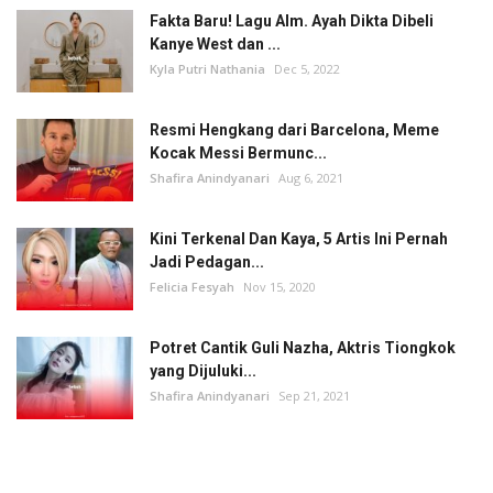
Fakta Baru! Lagu Alm. Ayah Dikta Dibeli
Kanye West dan ...
Kyla Putri Nathania
Dec 5, 2022
Resmi Hengkang dari Barcelona, Meme
Kocak Messi Bermunc...
Shafira Anindyanari
Aug 6, 2021
Kini Terkenal Dan Kaya, 5 Artis Ini Pernah
Jadi Pedagan...
Felicia Fesyah
Nov 15, 2020
Potret Cantik Guli Nazha, Aktris Tiongkok
yang Dijuluki...
Shafira Anindyanari
Sep 21, 2021