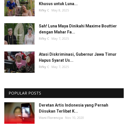
Khusus untuk Luna...
Rifky C
May 8, 2025
Sah! Luna Maya Dinikahi Maxime Bouttier
dengan Mahar Fa...
Rifky C
May 7, 2025
Atasi Diskriminasi, Gubernur Jawa Timur
Hapus Syarat Us...
Rifky C
May 7, 2025
POPULAR POSTS
Deretan Artis Indonesia yang Pernah
Diisukan Terlibat K...
Vioni Florencya
Nov 10, 2020