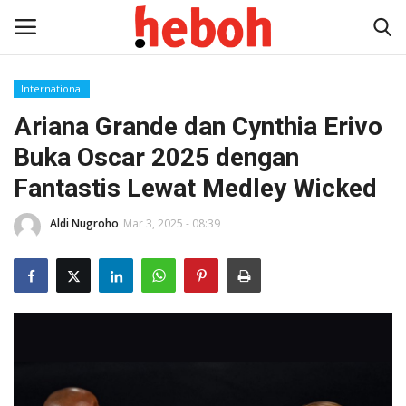
International
Ariana Grande dan Cynthia Erivo
Home
Buka Oscar 2025 dengan
Entertainment
Fantastis Lewat Medley Wicked
Lifestyle
Aldi Nugroho
Mar 3, 2025 - 08:39
Video
News