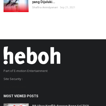
yang Dijuluki...
Shafira Anindyanari
Sep 21, 2021
Part of E-motion Entertainment
Site Security :
SSL Certificate
MOST VIEWED POSTS
BB Uhuy Konflik dengan Bang Ijal TV?!