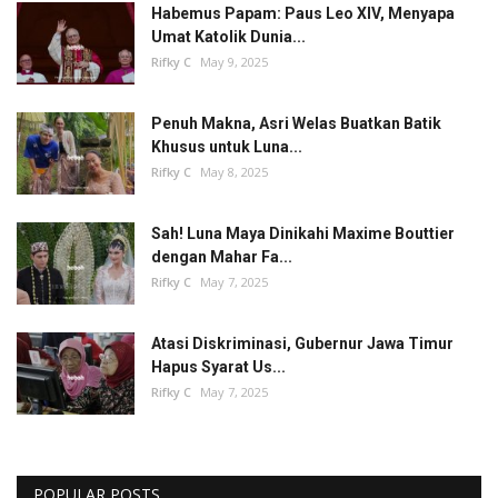
Habemus Papam: Paus Leo XIV, Menyapa
Umat Katolik Dunia...
Rifky C
May 9, 2025
Penuh Makna, Asri Welas Buatkan Batik
Khusus untuk Luna...
Rifky C
May 8, 2025
Sah! Luna Maya Dinikahi Maxime Bouttier
dengan Mahar Fa...
Rifky C
May 7, 2025
Atasi Diskriminasi, Gubernur Jawa Timur
Hapus Syarat Us...
Rifky C
May 7, 2025
POPULAR POSTS