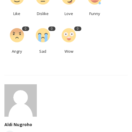
Like
Dislike
Love
Funny
0
0
0
Angry
Sad
Wow
Aldi Nugroho