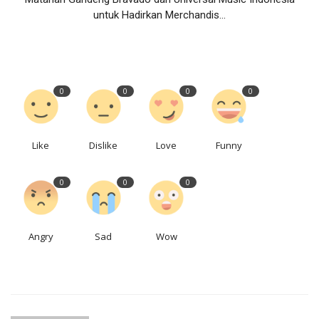
untuk Hadirkan Merchandis...
0
0
0
0
Like
Dislike
Love
Funny
0
0
0
Angry
Sad
Wow