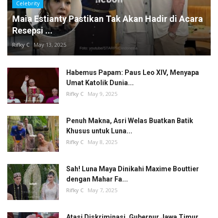
Celebrity
Maia Estianty Pastikan Tak Akan Hadir di Acara
Resepsi ...
Rifky C
May 13, 2025
Habemus Papam: Paus Leo XIV, Menyapa
Umat Katolik Dunia...
Rifky C
May 9, 2025
Penuh Makna, Asri Welas Buatkan Batik
Khusus untuk Luna...
Rifky C
May 8, 2025
Sah! Luna Maya Dinikahi Maxime Bouttier
dengan Mahar Fa...
Rifky C
May 7, 2025
Atasi Diskriminasi, Gubernur Jawa Timur