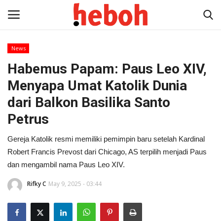
News
Habemus Papam: Paus Leo XIV,
Home
Menyapa Umat Katolik Dunia
Entertainment
dari Balkon Basilika Santo
Petrus
Lifestyle
Gereja Katolik resmi memiliki pemimpin baru setelah Kardinal
Video
Robert Francis Prevost dari Chicago, AS terpilih menjadi Paus
dan mengambil nama Paus Leo XIV.
News
Rifky C
May 9, 2025 - 03:44