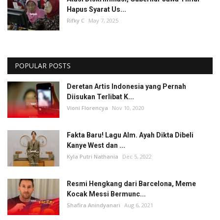
Hapus Syarat Us...
Rifky C
May 7, 2025
POPULAR POSTS
Deretan Artis Indonesia yang Pernah
Diisukan Terlibat K...
Vioni Florencya
Nov 10, 2020
Fakta Baru! Lagu Alm. Ayah Dikta Dibeli
Kanye West dan ...
Kyla Putri Nathania
Dec 5, 2022
Resmi Hengkang dari Barcelona, Meme
Kocak Messi Bermunc...
Shafira Anindyanari
Aug 6, 2021