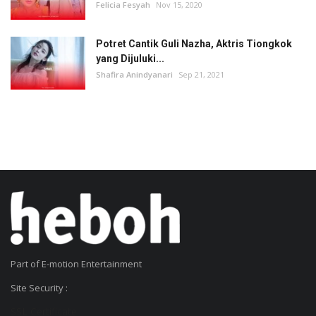
Felicia Fesyah
Nov 15, 2020
Potret Cantik Guli Nazha, Aktris Tiongkok
yang Dijuluki...
Shafira Anindyanari
Sep 21, 2021
Part of E-motion Entertainment
Site Security :
SSL Certificate