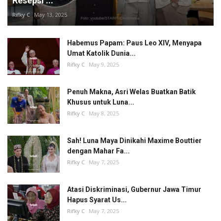
Resepsi ...
Rifky C
May 13, 2025
Habemus Papam: Paus Leo XIV, Menyapa
Umat Katolik Dunia...
Rifky C
May 9, 2025
Penuh Makna, Asri Welas Buatkan Batik
Khusus untuk Luna...
Rifky C
May 8, 2025
Sah! Luna Maya Dinikahi Maxime Bouttier
dengan Mahar Fa...
Rifky C
May 7, 2025
Atasi Diskriminasi, Gubernur Jawa Timur
Hapus Syarat Us...
Rifky C
May 7, 2025