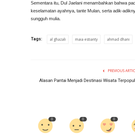
Sementara itu, Dul Jaelani menambahkan bahwa pa
keselamatan ayahnya, tante Mulan, serta adik-adikn
sungguh mulia.
Tags:
al ghazali
maia estianty
ahmad dhani
PREVIOUS ARTI
Alasan Pantai Menjadi Destinasi Wisata Terpopul
0
0
0