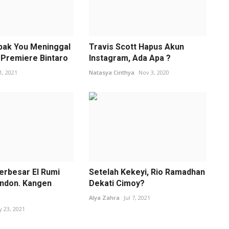
bak You Meninggal
Travis Scott Hapus Akun
S Premiere Bintaro
Instagram, Ada Apa ?
 1, 2021
Natasya Cinthya
Nov 3, 2020
erbesar El Rumi
Setelah Kekeyi, Rio Ramadhan
ondon. Kangen
Dekati Cimoy?
Alya Zahra
Jul 7, 2021
 23, 2021