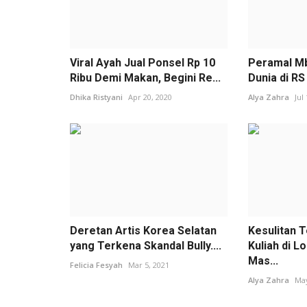
Viral Ayah Jual Ponsel Rp 10
Peramal M
Ribu Demi Makan, Begini Re...
Dunia di R
Dhika Ristyani
Apr 20, 2020
Alya Zahra
Jul
Deretan Artis Korea Selatan
Kesulitan T
yang Terkena Skandal Bully....
Kuliah di L
Mas...
Felicia Fesyah
Mar 5, 2021
Alya Zahra
May