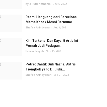
Kyla Putri Nathania
Dec 5, 2022
Resmi Hengkang dari Barcelona,
Meme Kocak Messi Bermunc...
Shafira Anindyanari
Aug 6, 2021
Kini Terkenal Dan Kaya, 5 Artis Ini
Pernah Jadi Pedagan...
Felicia Fesyah
Nov 15, 2020
Potret Cantik Guli Nazha, Aktris
Tiongkok yang Dijuluki...
Shafira Anindyanari
Sep 21, 2021