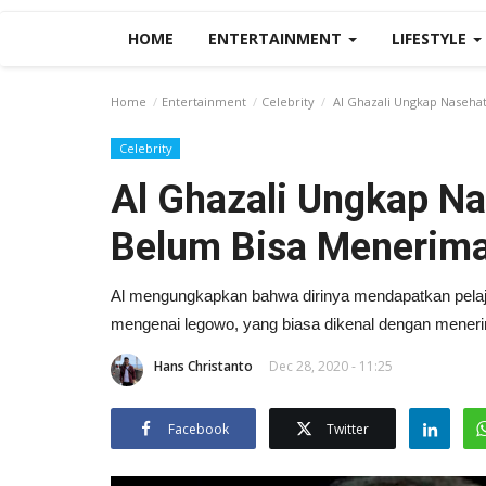
HOME
ENTERTAINMENT
LIFESTYLE
Home
Entertainment
Celebrity
Al Ghazali Ungkap Nasehat
Celebrity
Al Ghazali Ungkap Na
Belum Bisa Menerim
Al mengungkapkan bahwa dirinya mendapatkan pelajar
mengenai legowo, yang biasa dikenal dengan mener
Hans Christanto
Dec 28, 2020 - 11:25
Facebook
Twitter