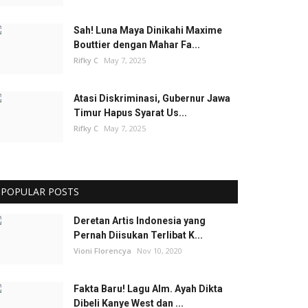
Sah! Luna Maya Dinikahi Maxime
Bouttier dengan Mahar Fa...
Rifky C
May 7, 2025
Atasi Diskriminasi, Gubernur Jawa
Timur Hapus Syarat Us...
Rifky C
May 7, 2025
POPULAR POSTS
Deretan Artis Indonesia yang
Pernah Diisukan Terlibat K...
Vioni Florencya
Nov 10, 2020
Fakta Baru! Lagu Alm. Ayah Dikta
Dibeli Kanye West dan ...