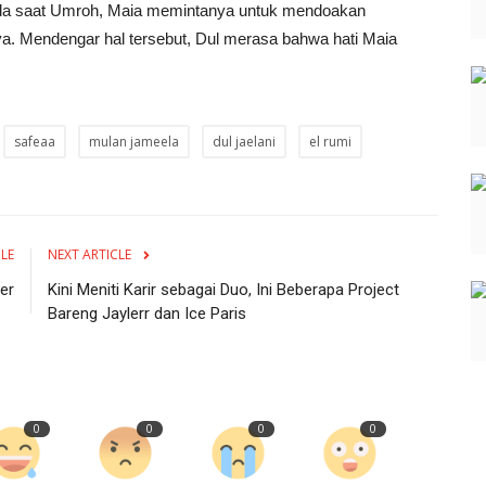
da saat Umroh, Maia memintanya untuk mendoakan
ya. Mendengar hal tersebut, Dul merasa bahwa hati Maia
safeaa
mulan jameela
dul jaelani
el rumi
CLE
NEXT ARTICLE
er
Kini Meniti Karir sebagai Duo, Ini Beberapa Project
Bareng Jaylerr dan Ice Paris
0
0
0
0