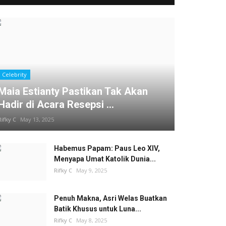
Celebrity
Maia Estianty Pastikan Tak Akan
Hadir di Acara Resepsi ...
Rifky C
May 13, 2025
Habemus Papam: Paus Leo XIV,
Menyapa Umat Katolik Dunia...
Rifky C
May 9, 2025
Penuh Makna, Asri Welas Buatkan
Batik Khusus untuk Luna...
Rifky C
May 8, 2025