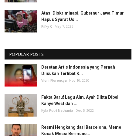
Atasi Diskriminasi, Gubernur Jawa Timur
Hapus Syarat Us...
Rifky C
May 7, 2025
POPULAR POSTS
Deretan Artis Indonesia yang Pernah
Diisukan Terlibat K...
Vioni Florencya
Nov 10, 2020
Fakta Baru! Lagu Alm. Ayah Dikta Dibeli
Kanye West dan ...
Kyla Putri Nathania
Dec 5, 2022
Resmi Hengkang dari Barcelona, Meme
Kocak Messi Bermunc...