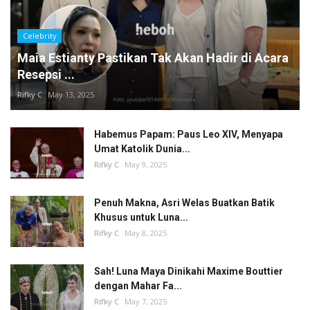
Celebrity
Maia Estianty Pastikan Tak Akan Hadir di Acara
Resepsi ...
Rifky C
May 13, 2025
Habemus Papam: Paus Leo XIV, Menyapa
Umat Katolik Dunia...
Rifky C
May 9, 2025
Penuh Makna, Asri Welas Buatkan Batik
Khusus untuk Luna...
Rifky C
May 8, 2025
Sah! Luna Maya Dinikahi Maxime Bouttier
dengan Mahar Fa...
Rifky C
May 7, 2025