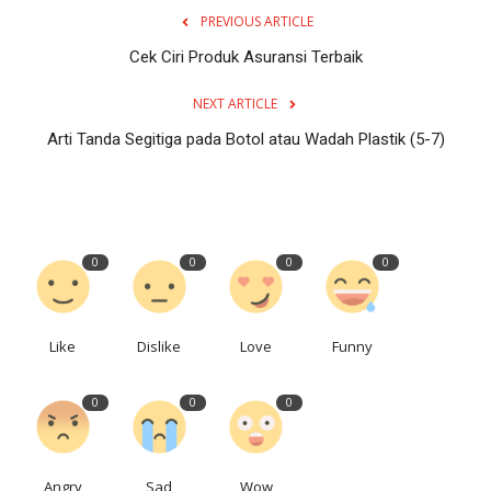
PREVIOUS ARTICLE
Cek Ciri Produk Asuransi Terbaik
NEXT ARTICLE
Arti Tanda Segitiga pada Botol atau Wadah Plastik (5-7)
0
0
0
0
Like
Dislike
Love
Funny
0
0
0
Angry
Sad
Wow