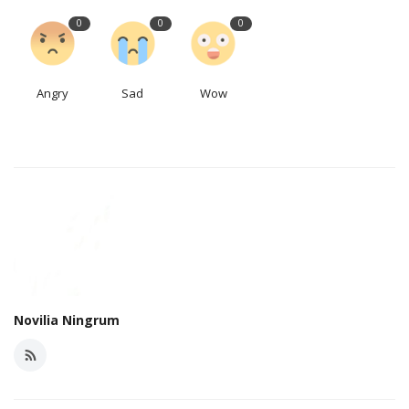
0
0
0
Angry
Sad
Wow
Novilia Ningrum