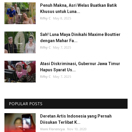
Penuh Makna, Asri Welas Buatkan Batik
Khusus untuk Luna...
Rifky C
May 8, 2025
Sah! Luna Maya Dinikahi Maxime Bouttier
dengan Mahar Fa...
Rifky C
May 7, 2025
Atasi Diskriminasi, Gubernur Jawa Timur
Hapus Syarat Us...
Rifky C
May 7, 2025
POPULAR POSTS
Deretan Artis Indonesia yang Pernah
Diisukan Terlibat K...
Vioni Florencya
Nov 10, 2020