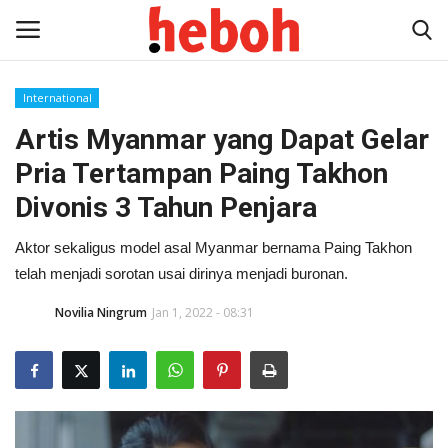
International
Artis Myanmar yang Dapat Gelar
Home
Pria Tertampan Paing Takhon
Entertainment
Divonis 3 Tahun Penjara
Lifestyle
Aktor sekaligus model asal Myanmar bernama Paing Takhon
telah menjadi sorotan usai dirinya menjadi buronan.
Video
Novilia Ningrum
Jan 1, 2022 - 08:31
News