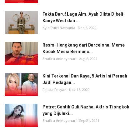
Fakta Baru! Lagu Alm. Ayah Dikta Dibeli
Kanye West dan ...
Kyla Putri Nathania
Dec 5, 2022
Resmi Hengkang dari Barcelona, Meme
Kocak Messi Bermunc...
Shafira Anindyanari
Aug 6, 2021
Kini Terkenal Dan Kaya, 5 Artis Ini Pernah
Jadi Pedagan...
Felicia Fesyah
Nov 15, 2020
Potret Cantik Guli Nazha, Aktris Tiongkok
yang Dijuluki...
Shafira Anindyanari
Sep 21, 2021