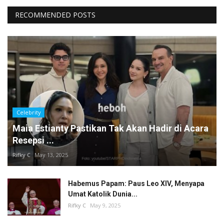
RECOMMENDED POSTS
Celebrity
Maia Estianty Pastikan Tak Akan Hadir di Acara
Resepsi ...
Rifky C
May 13, 2025
Habemus Papam: Paus Leo XIV, Menyapa
Umat Katolik Dunia...
Rifky C
May 9, 2025