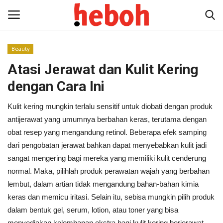
Beauty
Atasi Jerawat dan Kulit Kering
Home
dengan Cara Ini
Entertainment
Kulit kering mungkin terlalu sensitif untuk diobati dengan produk
Lifestyle
antijerawat yang umumnya berbahan keras, terutama dengan
obat resep yang mengandung retinol. Beberapa efek samping
Video
dari pengobatan jerawat bahkan dapat menyebabkan kulit jadi
sangat mengering bagi mereka yang memiliki kulit cenderung
News
normal. Maka, pilihlah produk perawatan wajah yang berbahan
lembut, dalam artian tidak mengandung bahan-bahan kimia
keras dan memicu iritasi. Selain itu, sebisa mungkin pilih produk
dalam bentuk gel, serum, lotion, atau toner yang bisa
menyediakan kelembapan ekstra bagi kulit kering berjerawat