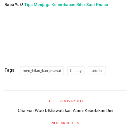
Baca Yuk!
Tips Menjaga Kelembaban Bibir Saat Puasa
Tags:
menghilangkan jerawat
beauty
tutorial
PREVIOUS ARTICLE
Cha Eun Woo DIkhawatirkan Alami Kebotakan Dini
NEXT ARTICLE