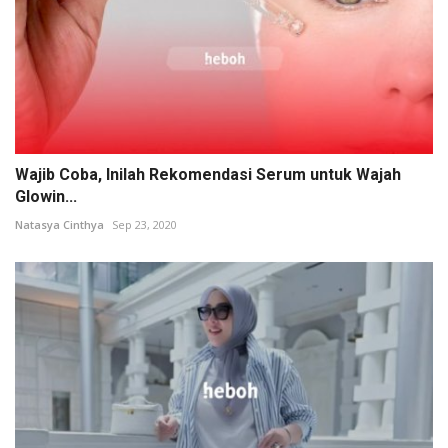
Wajib Coba, Inilah Rekomendasi Serum untuk Wajah
Glowin...
Natasya Cinthya
Sep 23, 2020