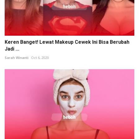
Keren Banget! Lewat Makeup Cewek Ini Bisa Berubah
Jadi ...
Sarah Winanti
Oct 6, 2020