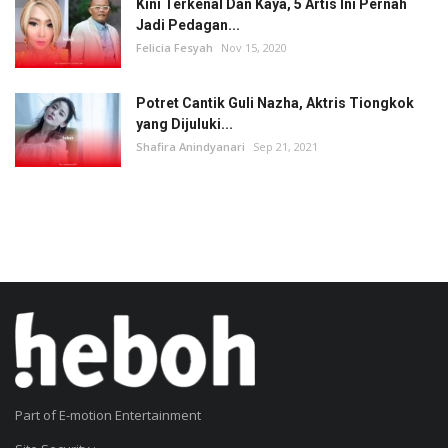
Kini Terkenal Dan Kaya, 5 Artis Ini Pernah
Jadi Pedagan...
Felicia Fesyah
Nov 15, 2020
Potret Cantik Guli Nazha, Aktris Tiongkok
yang Dijuluki...
Shafira Anindyanari
Sep 21, 2021
Part of E-motion Entertainment