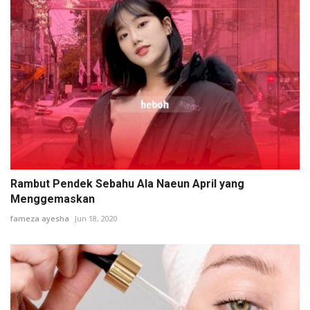
Rambut Pendek Sebahu Ala Naeun April yang
Menggemaskan
fameza ayesha
Jun 18, 2020