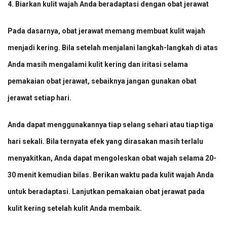
4. Biarkan kulit wajah Anda beradaptasi dengan obat jerawat
Pada dasarnya, obat jerawat memang membuat kulit wajah
menjadi kering. Bila setelah menjalani langkah-langkah di atas
Anda masih mengalami kulit kering dan iritasi selama
pemakaian obat jerawat, sebaiknya jangan gunakan obat
jerawat setiap hari.
Anda dapat menggunakannya tiap selang sehari atau tiap tiga
hari sekali. Bila ternyata efek yang dirasakan masih terlalu
menyakitkan, Anda dapat mengoleskan obat wajah selama 20-
30 menit kemudian bilas. Berikan waktu pada kulit wajah Anda
untuk beradaptasi. Lanjutkan pemakaian obat jerawat pada
kulit kering setelah kulit Anda membaik.