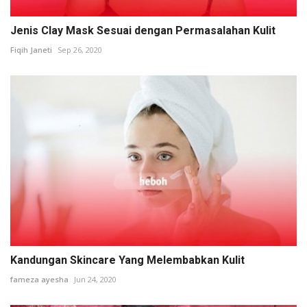
Jenis Clay Mask Sesuai dengan Permasalahan Kulit
Fiqih Janeti
Sep 26, 2020
Kandungan Skincare Yang Melembabkan Kulit
fameza ayesha
Jun 24, 2020