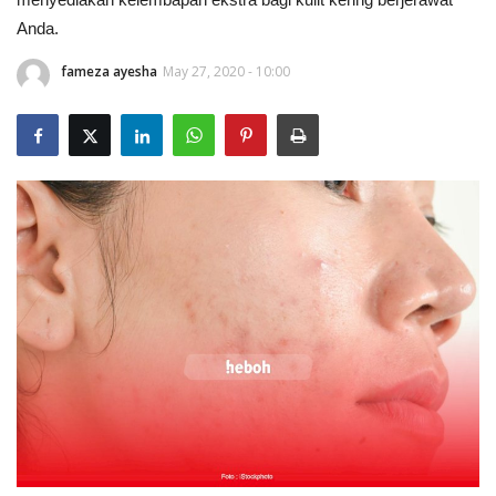
Anda.
fameza ayesha
May 27, 2020 - 10:00