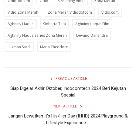
Vidiodotcom
Vidio
Streaming Vidio
Zona Merah
Vidio Zona Merah
Zona Merah Vidiodotcom
Vidio.com
Aghniny Haque
Sidharta Tata
Aghniny Haque Film
Aghniny Haque Series Zona Merah
Devano Danendra
Lukman Sardi
Maria Theodore
PREVIOUS ARTICLE
Siap Digelar Akhir Oktober, Indocomtech 2024 Beri Kejutan
Spesial
NEXT ARTICLE
Jangan Lewatkan It’s His/Her Day (IHHD) 2024 Playground &
Lifestyle Experience ...