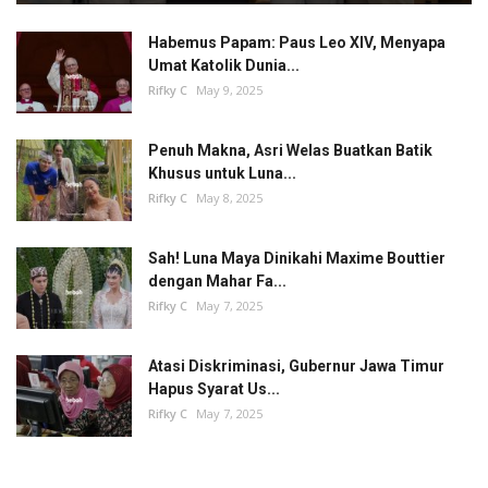
Habemus Papam: Paus Leo XIV, Menyapa
Umat Katolik Dunia...
Rifky C
May 9, 2025
Penuh Makna, Asri Welas Buatkan Batik
Khusus untuk Luna...
Rifky C
May 8, 2025
Sah! Luna Maya Dinikahi Maxime Bouttier
dengan Mahar Fa...
Rifky C
May 7, 2025
Atasi Diskriminasi, Gubernur Jawa Timur
Hapus Syarat Us...
Rifky C
May 7, 2025