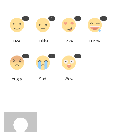
0
0
0
0
Like
Dislike
Love
Funny
0
0
0
Angry
Sad
Wow