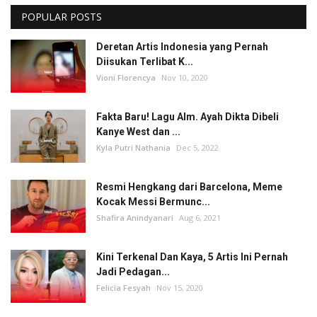
POPULAR POSTS
Deretan Artis Indonesia yang Pernah
Diisukan Terlibat K...
Vioni Florencya
Nov 10, 2020
Fakta Baru! Lagu Alm. Ayah Dikta Dibeli
Kanye West dan ...
Kyla Putri Nathania
Dec 5, 2022
Resmi Hengkang dari Barcelona, Meme
Kocak Messi Bermunc...
Shafira Anindyanari
Aug 6, 2021
Kini Terkenal Dan Kaya, 5 Artis Ini Pernah
Jadi Pedagan...
Felicia Fesyah
Nov 15, 2020