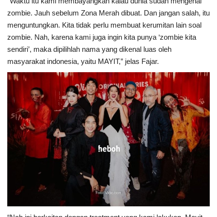
“Waktu itu kami membayangkan kalau dunia sudah mengenal
zombie. Jauh sebelum Zona Merah dibuat. Dan jangan salah, itu
menguntungkan. Kita tidak perlu membuat kerumitan lain soal
zombie. Nah, karena kami juga ingin kita punya ‘zombie kita
sendiri’, maka dipilihlah nama yang dikenal luas oleh
masyarakat indonesia, yaitu MAYIT,” jelas Fajar.