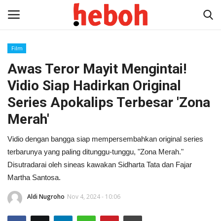
Film
Awas Teror Mayit Mengintai!
Home
Vidio Siap Hadirkan Original
Entertainment
Series Apokalips Terbesar 'Zona
Merah'
Lifestyle
Vidio dengan bangga siap mempersembahkan original series
Video
terbarunya yang paling ditunggu-tunggu, "Zona Merah."
Disutradarai oleh sineas kawakan Sidharta Tata dan Fajar
News
Martha Santosa.
Aldi Nugroho
Nov 4, 2024 - 10:06