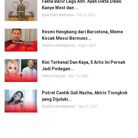
Fakta Baru! Lagu Alm. Ayah Dikta Dibeli
Kanye West dan ...
Kyla Putri Nathania
Dec 5, 2022
Resmi Hengkang dari Barcelona, Meme
Kocak Messi Bermunc...
Shafira Anindyanari
Aug 6, 2021
Kini Terkenal Dan Kaya, 5 Artis Ini Pernah
Jadi Pedagan...
Felicia Fesyah
Nov 15, 2020
Potret Cantik Guli Nazha, Aktris Tiongkok
yang Dijuluki...
Shafira Anindyanari
Sep 21, 2021