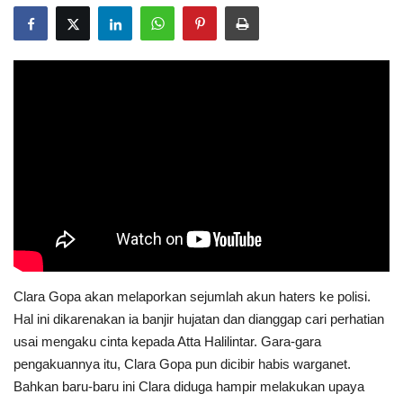
Clara Gopa akan melaporkan sejumlah akun haters ke polisi.
Hal ini dikarenakan ia banjir hujatan dan dianggap cari perhatian
usai mengaku cinta kepada Atta Halilintar. Gara-gara
pengakuannya itu, Clara Gopa pun dicibir habis warganet.
Bahkan baru-baru ini Clara diduga hampir melakukan upaya