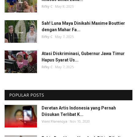
Rifky C
May 8, 2025
Sah! Luna Maya Dinikahi Maxime Bouttier
dengan Mahar Fa...
Rifky C
May 7, 2025
Atasi Diskriminasi, Gubernur Jawa Timur
Hapus Syarat Us...
Rifky C
May 7, 2025
POPULAR POSTS
Deretan Artis Indonesia yang Pernah
Diisukan Terlibat K...
Vioni Florencya
Nov 10, 2020