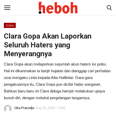
Video
Clara Gopa Akan Laporkan
Home
Seluruh Haters yang
Entertainment
Menyerangnya
Lifestyle
Clara Gopa akan melaporkan sejumlah akun haters ke polisi.
Hal ini dikarenakan ia banjir hujatan dan dianggap cari perhatian
Video
usai mengaku cinta kepada Atta Halilintar. Gara-gara
pengakuannya itu, Clara Gopa pun dicibir habis warganet.
News
Bahkan baru-baru ini Clara diduga hampir melakukan upaya
bunuh diri, dengan melukai pergelangan tangannya.
Cika Prasodjo
Aug 28, 2020 - 14:00