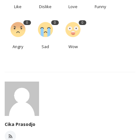
Like
Dislike
Love
Funny
0
0
0
Angry
Sad
Wow
Cika Prasodjo