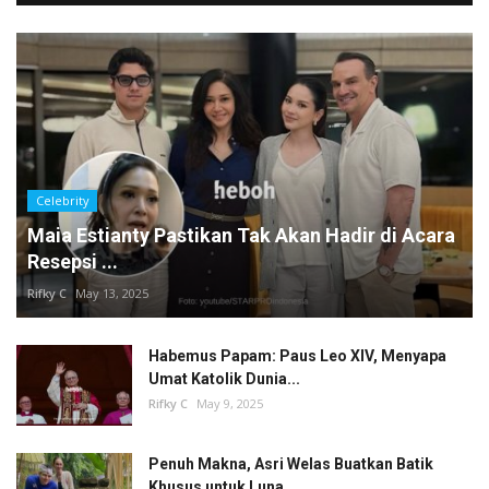
Celebrity
Maia Estianty Pastikan Tak Akan Hadir di Acara
Resepsi ...
Rifky C
May 13, 2025
Habemus Papam: Paus Leo XIV, Menyapa
Umat Katolik Dunia...
Rifky C
May 9, 2025
Penuh Makna, Asri Welas Buatkan Batik
Khusus untuk Luna...