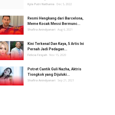
Kyla Putri Nathania
Dec 5, 2022
Resmi Hengkang dari Barcelona,
Meme Kocak Messi Bermunc...
Shafira Anindyanari
Aug 6, 2021
Kini Terkenal Dan Kaya, 5 Artis Ini
Pernah Jadi Pedagan...
Felicia Fesyah
Nov 15, 2020
Potret Cantik Guli Nazha, Aktris
Tiongkok yang Dijuluki...
Shafira Anindyanari
Sep 21, 2021