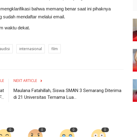
 mengklarifikasi bahwa memang benar saat ini pihaknya
 sudah mendaftar melalui email.
am waktu dekat.
audisi
internasional
film
CLE
NEXT ARTICLE
at
Maulana Fatahillah, Siswa SMAN 3 Semarang Diterima
..
di 21 Universitas Ternama Lua...
0
0
0
0