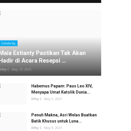
Celebrity
Maia Estianty Pastikan Tak Akan
Hadir di Acara Resepsi ...
Rifky C
May 13, 2025
Habemus Papam: Paus Leo XIV,
Menyapa Umat Katolik Dunia...
Rifky C
May 9, 2025
Penuh Makna, Asri Welas Buatkan
Batik Khusus untuk Luna...
Rifky C
May 8, 2025