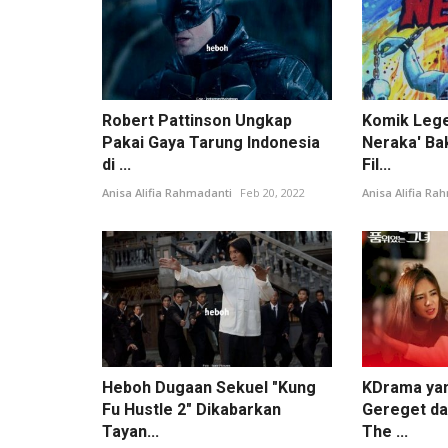
Robert Pattinson Ungkap
Komik Lege
Pakai Gaya Tarung Indonesia
Neraka' Bak
di ...
Fil...
Anisa Alifia Rahmadanti
Feb 20, 2022
Anisa Alifia Ra
Heboh Dugaan Sekuel "Kung
KDrama ya
Fu Hustle 2" Dikabarkan
Gereget da
Tayan...
The ...