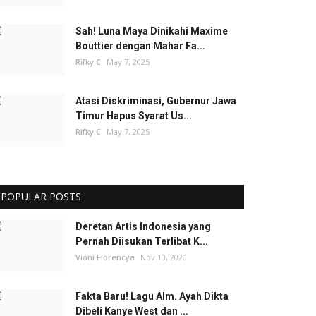
Sah! Luna Maya Dinikahi Maxime
Bouttier dengan Mahar Fa...
Rifky C
May 7, 2025
Atasi Diskriminasi, Gubernur Jawa
Timur Hapus Syarat Us...
Rifky C
May 7, 2025
POPULAR POSTS
Deretan Artis Indonesia yang
Pernah Diisukan Terlibat K...
Vioni Florencya
Nov 10, 2020
Fakta Baru! Lagu Alm. Ayah Dikta
Dibeli Kanye West dan ...