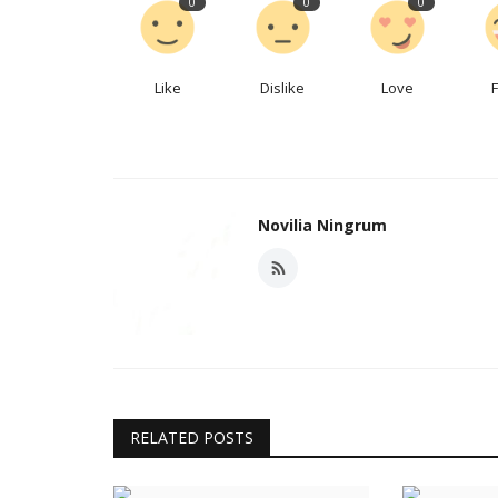
0
0
0
Like
Dislike
Love
Novilia Ningrum
RELATED POSTS