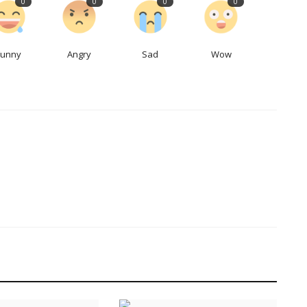
0
0
0
0
Funny
Angry
Sad
Wow