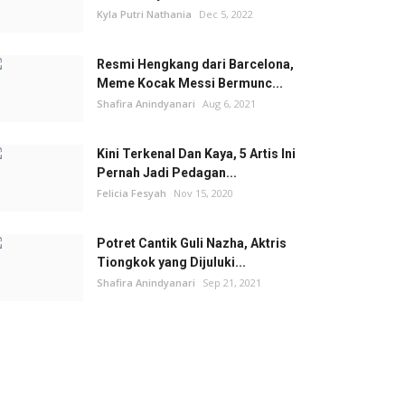
Kyla Putri Nathania
Dec 5, 2022
Resmi Hengkang dari Barcelona,
Meme Kocak Messi Bermunc...
Shafira Anindyanari
Aug 6, 2021
Kini Terkenal Dan Kaya, 5 Artis Ini
Pernah Jadi Pedagan...
Felicia Fesyah
Nov 15, 2020
Potret Cantik Guli Nazha, Aktris
Tiongkok yang Dijuluki...
Shafira Anindyanari
Sep 21, 2021