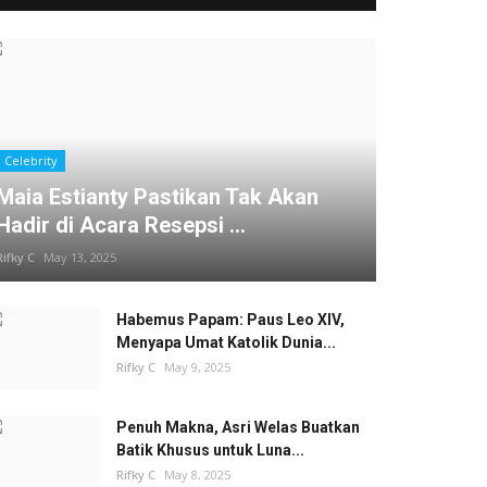
Celebrity
Maia Estianty Pastikan Tak Akan
Hadir di Acara Resepsi ...
Rifky C
May 13, 2025
Habemus Papam: Paus Leo XIV,
Menyapa Umat Katolik Dunia...
Rifky C
May 9, 2025
Penuh Makna, Asri Welas Buatkan
Batik Khusus untuk Luna...
Rifky C
May 8, 2025