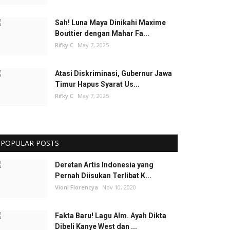
Sah! Luna Maya Dinikahi Maxime
Bouttier dengan Mahar Fa...
Rifky C
May 7, 2025
Atasi Diskriminasi, Gubernur Jawa
Timur Hapus Syarat Us...
Rifky C
May 7, 2025
POPULAR POSTS
Deretan Artis Indonesia yang
Pernah Diisukan Terlibat K...
Vioni Florencya
Nov 10, 2020
Fakta Baru! Lagu Alm. Ayah Dikta
Dibeli Kanye West dan ...