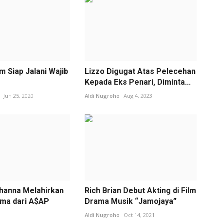
 Siap Jalani Wajib
Lizzo Digugat Atas Pelecehan
Kepada Eks Penari, Diminta...
Jun 25, 2020
Aldi Nugroho
Aug 4, 2023
ihanna Melahirkan
Rich Brian Debut Akting di Film
ma dari A$AP
Drama Musik “Jamojaya”
Aldi Nugroho
Oct 14, 2021