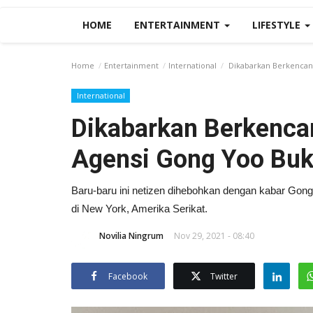
HOME
ENTERTAINMENT
LIFESTYLE
Home
Entertainment
International
Dikabarkan Berkencan 
International
Dikabarkan Berkencan
Agensi Gong Yoo Buk
Baru-baru ini netizen dihebohkan dengan kabar Gon
di New York, Amerika Serikat.
Novilia Ningrum
Nov 29, 2021 - 08:40
Facebook
Twitter