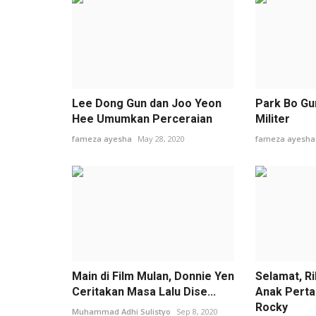
Lee Dong Gun dan Joo Yeon
Park Bo Gum
Hee Umumkan Perceraian
Militer
fameza ayesha
May 28, 2020
fameza ayesha
Main di Film Mulan, Donnie Yen
Selamat, R
Ceritakan Masa Lalu Dise...
Anak Perta
Rocky
Muhammad Adhi Sulistyo
Sep 8, 2020