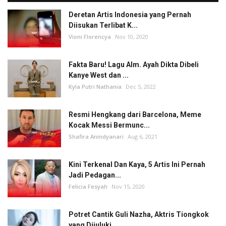
Deretan Artis Indonesia yang Pernah
Diisukan Terlibat K...
Vioni Florencya
Nov 10, 2020
Fakta Baru! Lagu Alm. Ayah Dikta Dibeli
Kanye West dan ...
Kyla Putri Nathania
Dec 5, 2022
Resmi Hengkang dari Barcelona, Meme
Kocak Messi Bermunc...
Shafira Anindyanari
Aug 6, 2021
Kini Terkenal Dan Kaya, 5 Artis Ini Pernah
Jadi Pedagan...
Felicia Fesyah
Nov 15, 2020
Potret Cantik Guli Nazha, Aktris Tiongkok
yang Dijuluki...