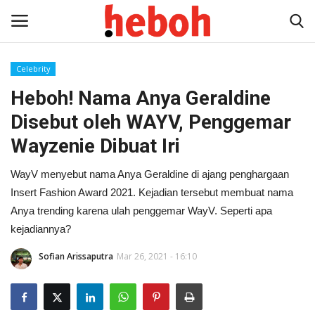
Celebrity
Heboh! Nama Anya Geraldine
Home
Disebut oleh WAYV, Penggemar
Entertainment
Wayzenie Dibuat Iri
Lifestyle
WayV menyebut nama Anya Geraldine di ajang penghargaan
Insert Fashion Award 2021. Kejadian tersebut membuat nama
Video
Anya trending karena ulah penggemar WayV. Seperti apa
kejadiannya?
News
Sofian Arissaputra
Mar 26, 2021 - 16:10