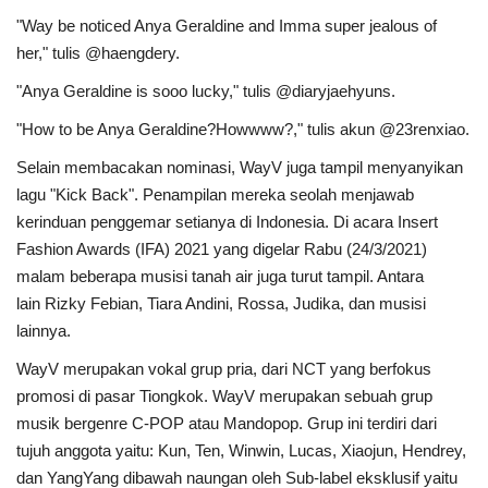
"Way be noticed Anya Geraldine and Imma super jealous of
her," tulis @haengdery.
"Anya Geraldine is sooo lucky," tulis @diaryjaehyuns.
"How to be Anya Geraldine?Howwww?," tulis akun @23renxiao.
Selain membacakan nominasi, WayV juga tampil menyanyikan
lagu "Kick Back". Penampilan mereka seolah menjawab
kerinduan penggemar setianya di Indonesia. Di acara Insert
Fashion Awards (IFA) 2021 yang digelar Rabu (24/3/2021)
malam beberapa musisi tanah air juga turut tampil. Antara
lain Rizky Febian, Tiara Andini, Rossa, Judika, dan musisi
lainnya.
WayV merupakan vokal grup pria, dari NCT yang berfokus
promosi di pasar Tiongkok. WayV merupakan sebuah grup
musik bergenre C-POP atau Mandopop. Grup ini terdiri dari
tujuh anggota yaitu: Kun, Ten, Winwin, Lucas, Xiaojun, Hendrey,
dan YangYang dibawah naungan oleh Sub-label eksklusif yaitu