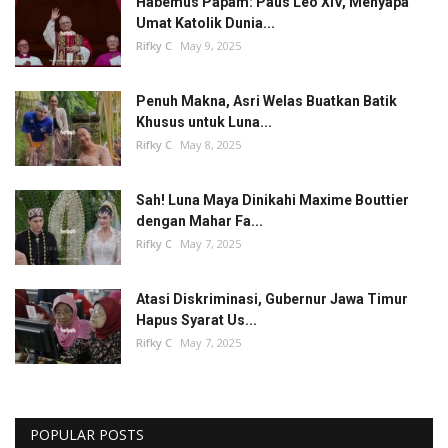
Habemus Papam: Paus Leo XIV, Menyapa
Umat Katolik Dunia...
Rifky C
May 9, 2025
Penuh Makna, Asri Welas Buatkan Batik
Khusus untuk Luna...
Rifky C
May 8, 2025
Sah! Luna Maya Dinikahi Maxime Bouttier
dengan Mahar Fa...
Rifky C
May 7, 2025
Atasi Diskriminasi, Gubernur Jawa Timur
Hapus Syarat Us...
Rifky C
May 7, 2025
POPULAR POSTS