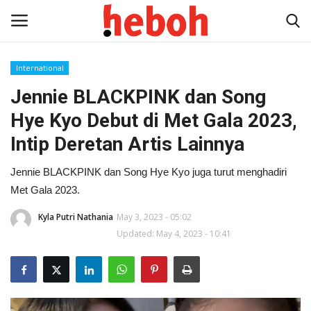
International
Jennie BLACKPINK dan Song
Home
Hye Kyo Debut di Met Gala 2023,
Entertainment
Intip Deretan Artis Lainnya
Lifestyle
Jennie BLACKPINK dan Song Hye Kyo juga turut menghadiri
Met Gala 2023.
Video
Kyla Putri Nathania
May 3, 2023 - 05:02
Updated: May 4, 2023 - 10:41
News