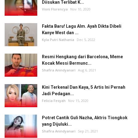
Diisukan Terlibat K...
Vioni Florencya
Nov 10, 2020
Fakta Baru! Lagu Alm. Ayah Dikta Dibeli
Kanye West dan ...
Kyla Putri Nathania
Dec 5, 2022
Resmi Hengkang dari Barcelona, Meme
Kocak Messi Bermunc...
Shafira Anindyanari
Aug 6, 2021
Kini Terkenal Dan Kaya, 5 Artis Ini Pernah
Jadi Pedagan...
Felicia Fesyah
Nov 15, 2020
Potret Cantik Guli Nazha, Aktris Tiongkok
yang Dijuluki...
Shafira Anindyanari
Sep 21, 2021