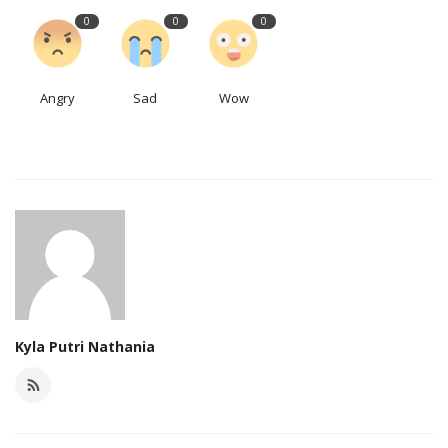
0
0
0
Angry
Sad
Wow
Kyla Putri Nathania