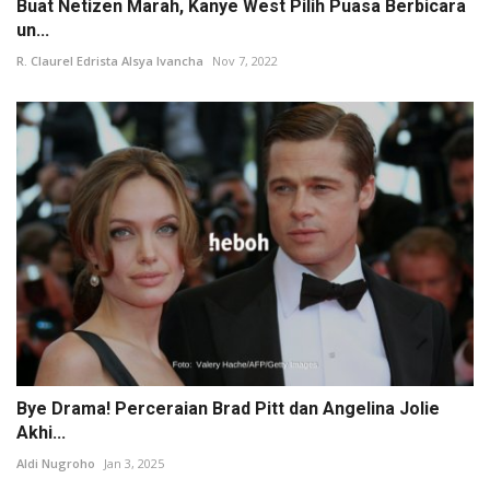
Buat Netizen Marah, Kanye West Pilih Puasa Berbicara
un...
R. Claurel Edrista Alsya Ivancha
Nov 7, 2022
Bye Drama! Perceraian Brad Pitt dan Angelina Jolie
Akhi...
Aldi Nugroho
Jan 3, 2025