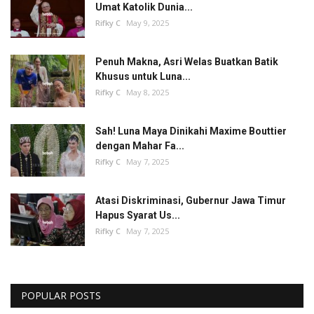
Umat Katolik Dunia...
Rifky C
May 9, 2025
Penuh Makna, Asri Welas Buatkan Batik
Khusus untuk Luna...
Rifky C
May 8, 2025
Sah! Luna Maya Dinikahi Maxime Bouttier
dengan Mahar Fa...
Rifky C
May 7, 2025
Atasi Diskriminasi, Gubernur Jawa Timur
Hapus Syarat Us...
Rifky C
May 7, 2025
POPULAR POSTS