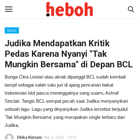
Music
Judika Mendapatkan Kritik
Home
Pedas Karena Nyanyi "Tak
Entertainment
Mungkin Bersama" di Depan BCL
Lifestyle
Bunga Citra Lestari atau akrab dipanggil BCL sudah kembali
tampil sebagai salah satu juri di ajang pencarian bakat
Video
Indonesian Idol pasca meninggalnya sang suami, Ashraf
Sinclair. Tangis BCL sempat pecah saat Judika menyanyikan
News
sebuah lagu. Lagu yang dinyanyikan Judika tersebut berjudul
'Tak Mungkin Bersama' yang merupakan single terbaru dari
Judika.
Dhika Ristyani
Mar 4, 2020 - 10:15