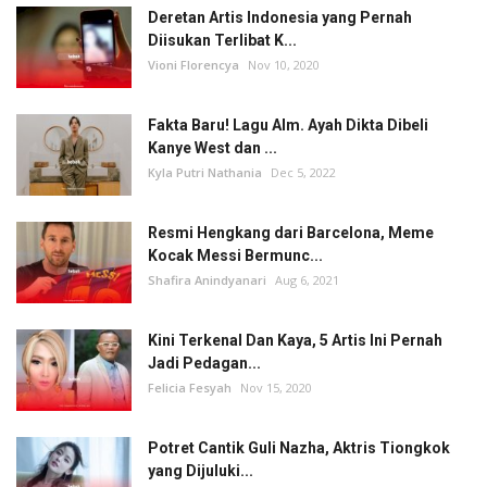
Deretan Artis Indonesia yang Pernah
Diisukan Terlibat K...
Vioni Florencya
Nov 10, 2020
Fakta Baru! Lagu Alm. Ayah Dikta Dibeli
Kanye West dan ...
Kyla Putri Nathania
Dec 5, 2022
Resmi Hengkang dari Barcelona, Meme
Kocak Messi Bermunc...
Shafira Anindyanari
Aug 6, 2021
Kini Terkenal Dan Kaya, 5 Artis Ini Pernah
Jadi Pedagan...
Felicia Fesyah
Nov 15, 2020
Potret Cantik Guli Nazha, Aktris Tiongkok
yang Dijuluki...