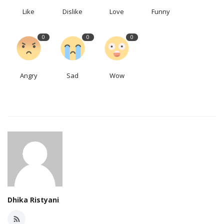
Like
Dislike
Love
Funny
0
0
0
Angry
Sad
Wow
Dhika Ristyani