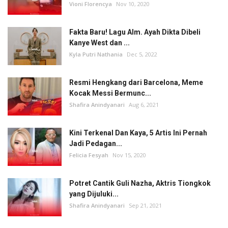
Vioni Florencya
Nov 10, 2020
Fakta Baru! Lagu Alm. Ayah Dikta Dibeli
Kanye West dan ...
Kyla Putri Nathania
Dec 5, 2022
Resmi Hengkang dari Barcelona, Meme
Kocak Messi Bermunc...
Shafira Anindyanari
Aug 6, 2021
Kini Terkenal Dan Kaya, 5 Artis Ini Pernah
Jadi Pedagan...
Felicia Fesyah
Nov 15, 2020
Potret Cantik Guli Nazha, Aktris Tiongkok
yang Dijuluki...
Shafira Anindyanari
Sep 21, 2021