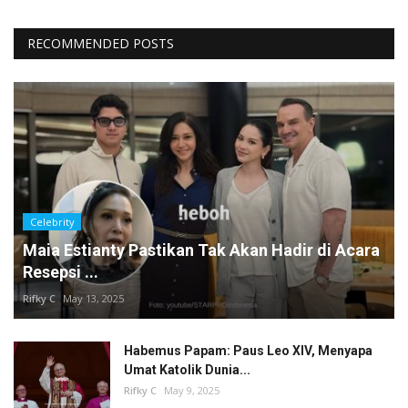
RECOMMENDED POSTS
Celebrity
Maia Estianty Pastikan Tak Akan Hadir di Acara
Resepsi ...
Rifky C
May 13, 2025
Habemus Papam: Paus Leo XIV, Menyapa
Umat Katolik Dunia...
Rifky C
May 9, 2025