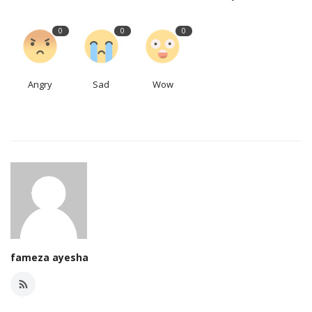
0
0
0
Angry
Sad
Wow
fameza ayesha