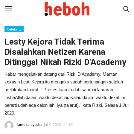
Celebrity
Lesty Kejora Tidak Terima
Home
Disalahkan Netizen Karena
Entertainment
Ditinggal Nikah Rizki D'Academy
Lifestyle
Kabar mengejutkan datang dari Rizki D'Academy. Mantan
kekasih Lesti Kejora itu mengaku sudah bertunangan setelah
Video
melakukan taaruf. " Proses taaruf udah sampai lamaran,
inshaAllah dalam waktu dekat ini. Kalau dalam waktu dekat ini
News
berarti udah ada calon lah, iya (ta'aruf)," kata Rizki, Selasa 1 Juli
2020.
fameza ayesha
Jul 3, 2020 - 11:00