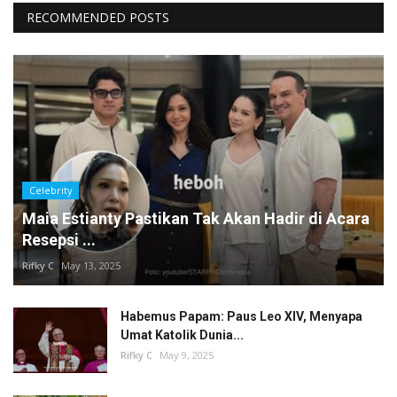
RECOMMENDED POSTS
Celebrity
Maia Estianty Pastikan Tak Akan Hadir di Acara
Resepsi ...
Rifky C
May 13, 2025
Habemus Papam: Paus Leo XIV, Menyapa
Umat Katolik Dunia...
Rifky C
May 9, 2025