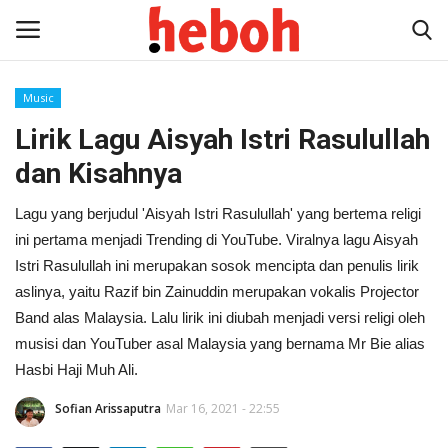
Music
Lirik Lagu Aisyah Istri Rasulullah
Home
dan Kisahnya
Entertainment
Lagu yang berjudul 'Aisyah Istri Rasulullah' yang bertema religi
Lifestyle
ini pertama menjadi Trending di YouTube. Viralnya lagu Aisyah
Istri Rasulullah ini merupakan sosok mencipta dan penulis lirik
Video
aslinya, yaitu Razif bin Zainuddin merupakan vokalis Projector
Band alas Malaysia. Lalu lirik ini diubah menjadi versi religi oleh
News
musisi dan YouTuber asal Malaysia yang bernama Mr Bie alias
Hasbi Haji Muh Ali.
Sofian Arissaputra
Mar 16, 2021 - 22:55