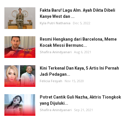
Fakta Baru! Lagu Alm. Ayah Dikta Dibeli
Kanye West dan ...
Kyla Putri Nathania
Dec 5, 2022
Resmi Hengkang dari Barcelona, Meme
Kocak Messi Bermunc...
Shafira Anindyanari
Aug 6, 2021
Kini Terkenal Dan Kaya, 5 Artis Ini Pernah
Jadi Pedagan...
Felicia Fesyah
Nov 15, 2020
Potret Cantik Guli Nazha, Aktris Tiongkok
yang Dijuluki...
Shafira Anindyanari
Sep 21, 2021