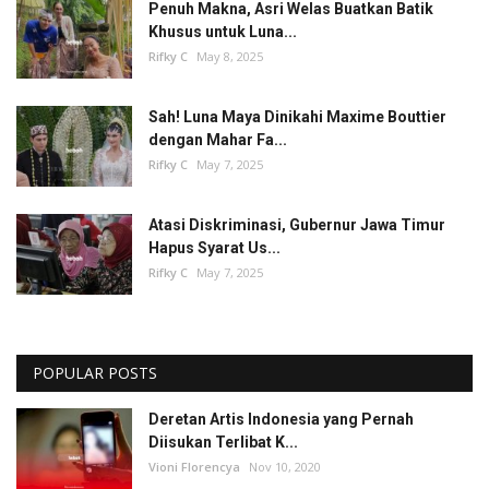
Penuh Makna, Asri Welas Buatkan Batik
Khusus untuk Luna...
Rifky C
May 8, 2025
Sah! Luna Maya Dinikahi Maxime Bouttier
dengan Mahar Fa...
Rifky C
May 7, 2025
Atasi Diskriminasi, Gubernur Jawa Timur
Hapus Syarat Us...
Rifky C
May 7, 2025
POPULAR POSTS
Deretan Artis Indonesia yang Pernah
Diisukan Terlibat K...
Vioni Florencya
Nov 10, 2020