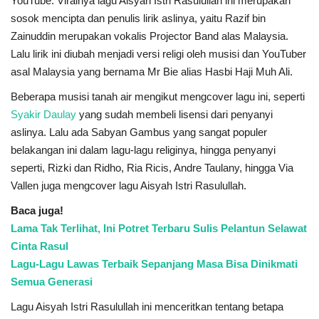
YouTube. Viralnya lagu Aisyah Istri Rasulullah ini merupakan
sosok mencipta dan penulis lirik aslinya, yaitu Razif bin
Zainuddin merupakan vokalis Projector Band alas Malaysia.
Lalu lirik ini diubah menjadi versi religi oleh musisi dan YouTuber
asal Malaysia yang bernama Mr Bie alias Hasbi Haji Muh Ali.
Beberapa musisi tanah air mengikut mengcover lagu ini, seperti
Syakir Daulay
yang sudah membeli lisensi dari penyanyi
aslinya. Lalu ada Sabyan Gambus yang sangat populer
belakangan ini dalam lagu-lagu religinya, hingga penyanyi
seperti, Rizki dan Ridho, Ria Ricis, Andre Taulany, hingga Via
Vallen juga mengcover lagu Aisyah Istri Rasulullah.
Baca juga!
Lama Tak Terlihat, Ini Potret Terbaru Sulis Pelantun Selawat
Cinta Rasul
Lagu-Lagu Lawas Terbaik Sepanjang Masa Bisa Dinikmati
Semua Generasi
Lagu Aisyah Istri Rasulullah ini menceritkan tentang betapa