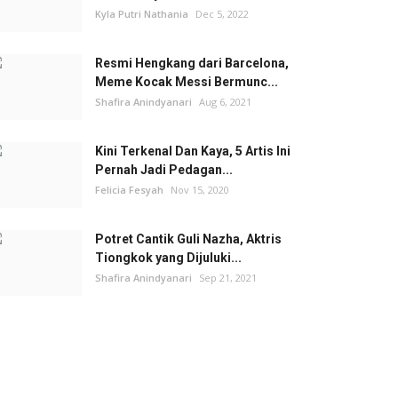
Kyla Putri Nathania
Dec 5, 2022
Resmi Hengkang dari Barcelona,
Meme Kocak Messi Bermunc...
Shafira Anindyanari
Aug 6, 2021
Kini Terkenal Dan Kaya, 5 Artis Ini
Pernah Jadi Pedagan...
Felicia Fesyah
Nov 15, 2020
Potret Cantik Guli Nazha, Aktris
Tiongkok yang Dijuluki...
Shafira Anindyanari
Sep 21, 2021