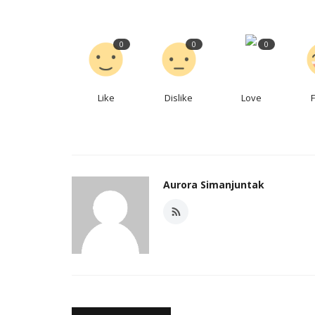
0
0
0
Like
Dislike
Love
Aurora Simanjuntak