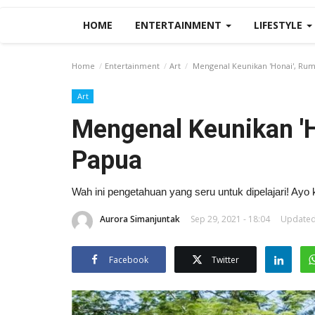
HOME
ENTERTAINMENT
LIFESTYLE
Home
Entertainment
Art
Mengenal Keunikan 'Honai', Ru
Art
Mengenal Keunikan '
Papua
Wah ini pengetahuan yang seru untuk dipelajari! Ayo
Aurora Simanjuntak
Sep 29, 2021 - 18:04
Updated:
Facebook
Twitter