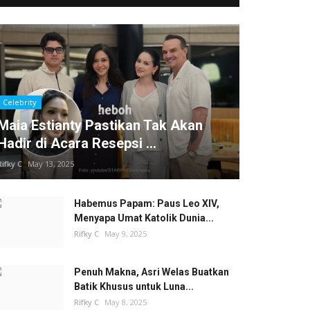
Celebrity
Maia Estianty Pastikan Tak Akan
Hadir di Acara Resepsi ...
Rifky C
May 13, 2025
Habemus Papam: Paus Leo XIV,
Menyapa Umat Katolik Dunia...
Rifky C
May 9, 2025
Penuh Makna, Asri Welas Buatkan
Batik Khusus untuk Luna...
Rifky C
May 8, 2025