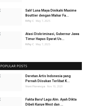
Sah! Luna Maya Dinikahi Maxime
Bouttier dengan Mahar Fa...
Rifky C
May 7, 2025
Atasi Diskriminasi, Gubernur Jawa
Timur Hapus Syarat Us...
Rifky C
May 7, 2025
POPULAR POSTS
Deretan Artis Indonesia yang
Pernah Diisukan Terlibat K...
Vioni Florencya
Nov 10, 2020
Fakta Baru! Lagu Alm. Ayah Dikta
Dibeli Kanye West dan ...