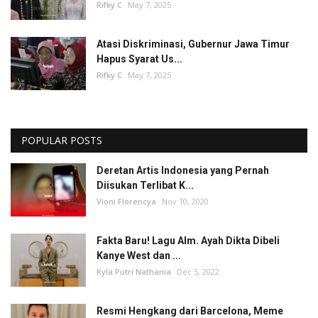
Rifky C
May 7, 2025
Atasi Diskriminasi, Gubernur Jawa Timur
Hapus Syarat Us...
Rifky C
May 7, 2025
POPULAR POSTS
Deretan Artis Indonesia yang Pernah
Diisukan Terlibat K...
Vioni Florencya
Nov 10, 2020
Fakta Baru! Lagu Alm. Ayah Dikta Dibeli
Kanye West dan ...
Kyla Putri Nathania
Dec 5, 2022
Resmi Hengkang dari Barcelona, Meme