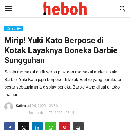
Celebrity
Mirip! Yuki Kato Berpose di
Home
Kotak Layaknya Boneka Barbie
Entertainment
Sungguhan
Lifestyle
Selain memakai outfit serba pink dan memakai make up ala
Barbie, Yuki Kato juga berpose di kotak Barbie yang berukuran
Video
besar sebagaimana display boneka Barbie yang dijual di toko
mainan.
News
Safira
Jul 26, 2023 - 09:50
Updated: Jul 27, 2023 - 06:15