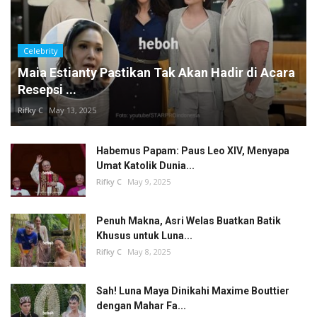
Celebrity
Maia Estianty Pastikan Tak Akan Hadir di Acara
Resepsi ...
Rifky C
May 13, 2025
Habemus Papam: Paus Leo XIV, Menyapa
Umat Katolik Dunia...
Rifky C
May 9, 2025
Penuh Makna, Asri Welas Buatkan Batik
Khusus untuk Luna...
Rifky C
May 8, 2025
Sah! Luna Maya Dinikahi Maxime Bouttier
dengan Mahar Fa...