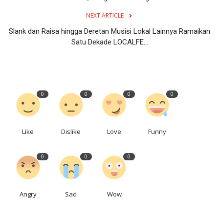
NEXT ARTICLE
Slank dan Raisa hingga Deretan Musisi Lokal Lainnya Ramaikan
Satu Dekade LOCALFE...
0
0
0
0
Like
Dislike
Love
Funny
0
0
0
Angry
Sad
Wow