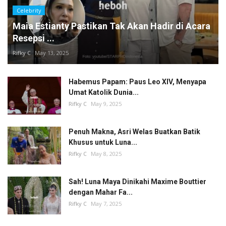
Celebrity
Maia Estianty Pastikan Tak Akan Hadir di Acara
Resepsi ...
Rifky C
May 13, 2025
Habemus Papam: Paus Leo XIV, Menyapa
Umat Katolik Dunia...
Rifky C
May 9, 2025
Penuh Makna, Asri Welas Buatkan Batik
Khusus untuk Luna...
Rifky C
May 8, 2025
Sah! Luna Maya Dinikahi Maxime Bouttier
dengan Mahar Fa...
Rifky C
May 7, 2025