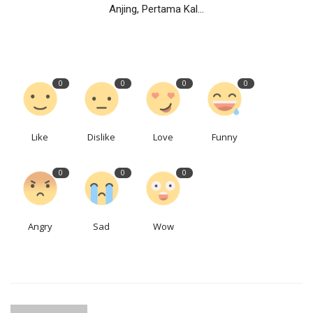
Anjing, Pertama Kal...
0
0
0
0
Like
Dislike
Love
Funny
0
0
0
Angry
Sad
Wow