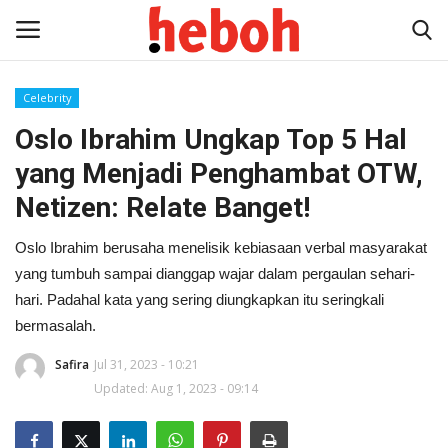
Celebrity
Oslo Ibrahim Ungkap Top 5 Hal
Home
yang Menjadi Penghambat OTW,
Entertainment
Netizen: Relate Banget!
Lifestyle
Oslo Ibrahim berusaha menelisik kebiasaan verbal masyarakat
yang tumbuh sampai dianggap wajar dalam pergaulan sehari-
Video
hari. Padahal kata yang sering diungkapkan itu seringkali
bermasalah.
News
Safira
Jul 31, 2023 - 10:21
Updated: Aug 1, 2023 - 09:14