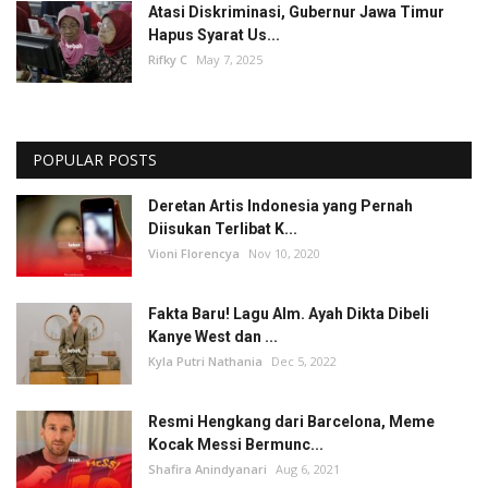
Atasi Diskriminasi, Gubernur Jawa Timur
Hapus Syarat Us...
Rifky C
May 7, 2025
POPULAR POSTS
Deretan Artis Indonesia yang Pernah
Diisukan Terlibat K...
Vioni Florencya
Nov 10, 2020
Fakta Baru! Lagu Alm. Ayah Dikta Dibeli
Kanye West dan ...
Kyla Putri Nathania
Dec 5, 2022
Resmi Hengkang dari Barcelona, Meme
Kocak Messi Bermunc...
Shafira Anindyanari
Aug 6, 2021