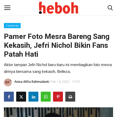
Celebrity
Pamer Foto Mesra Bareng Sang
Home
Kekasih, Jefri Nichol Bikin Fans
Entertainment
Patah Hati
Lifestyle
Aktor tampan Jefri Nichol baru-baru ini membagikan foto mesra
dirinya bersama sang kekasih, Belleza.
Video
Anisa Alifia Rahmadanti
Feb 14, 2022 - 13:01
News