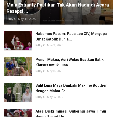
Maia Estianty Pastikan Tak Akan Hadir di Acara
Resepsi ...
Rifky C
May 13, 2025
Habemus Papam: Paus Leo XIV, Menyapa
Umat Katolik Dunia...
Rifky C
May 9, 2025
Penuh Makna, Asri Welas Buatkan Batik
Khusus untuk Luna...
Rifky C
May 8, 2025
Sah! Luna Maya Dinikahi Maxime Bouttier
dengan Mahar Fa...
Rifky C
May 7, 2025
Atasi Diskriminasi, Gubernur Jawa Timur
Hapus Syarat Us...