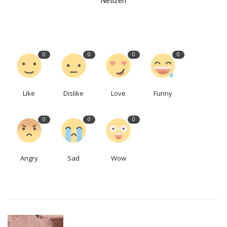
Netizen
0
0
0
0
Like
Dislike
Love
Funny
0
0
0
Angry
Sad
Wow