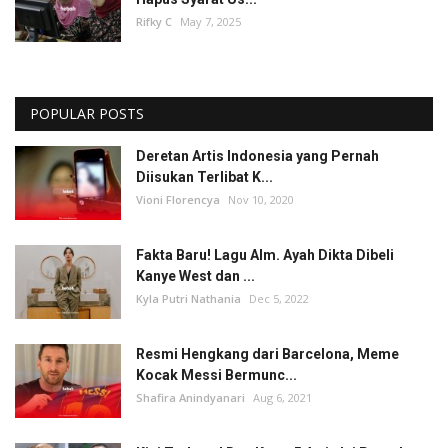
Rifky C
May 7, 2025
POPULAR POSTS
Deretan Artis Indonesia yang Pernah
Diisukan Terlibat K...
Vioni Florencya
Nov 10, 2020
Fakta Baru! Lagu Alm. Ayah Dikta Dibeli
Kanye West dan ...
Kyla Putri Nathania
Dec 5, 2022
Resmi Hengkang dari Barcelona, Meme
Kocak Messi Bermunc...
Shafira Anindyanari
Aug 6, 2021