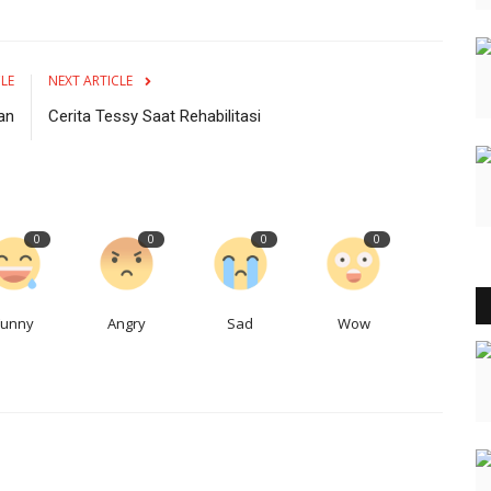
CLE
NEXT ARTICLE
an
Cerita Tessy Saat Rehabilitasi
0
0
0
0
Funny
Angry
Sad
Wow