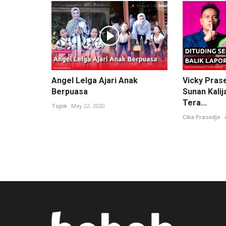
Angel Lelga Ajari Anak
Vicky Pras
Berpuasa
Sunan Kalij
Tera...
Topik
May 22, 2020
Cika Prasodjo