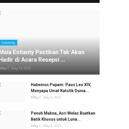
Celebrity
Maia Estianty Pastikan Tak Akan
Hadir di Acara Resepsi ...
Rifky C
May 13, 2025
Habemus Papam: Paus Leo XIV,
Menyapa Umat Katolik Dunia...
Rifky C
May 9, 2025
Penuh Makna, Asri Welas Buatkan
Batik Khusus untuk Luna...
Rifky C
May 8, 2025