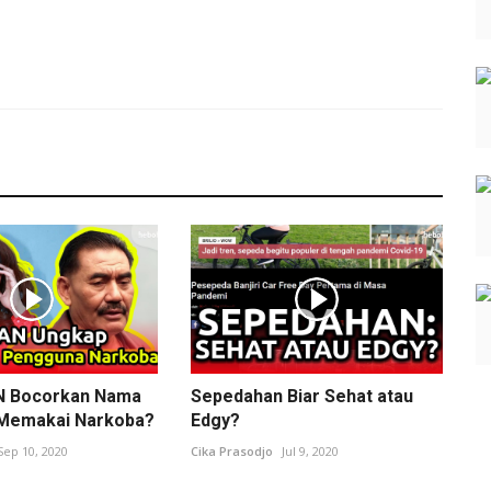
N Bocorkan Nama
Sepedahan Biar Sehat atau
 Memakai Narkoba?
Edgy?
Sep 10, 2020
Cika Prasodjo
Jul 9, 2020