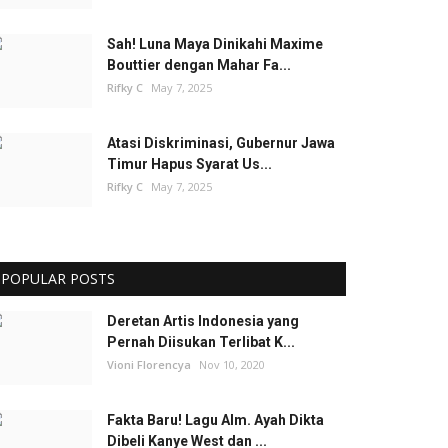
Sah! Luna Maya Dinikahi Maxime
Bouttier dengan Mahar Fa...
Rifky C
May 7, 2025
Atasi Diskriminasi, Gubernur Jawa
Timur Hapus Syarat Us...
Rifky C
May 7, 2025
POPULAR POSTS
Deretan Artis Indonesia yang
Pernah Diisukan Terlibat K...
Vioni Florencya
Nov 10, 2020
Fakta Baru! Lagu Alm. Ayah Dikta
Dibeli Kanye West dan ...