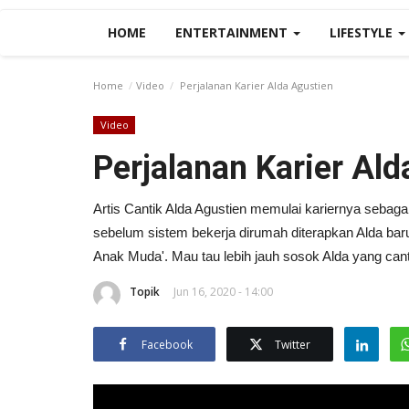
HOME
ENTERTAINMENT
LIFESTYLE
Home
Video
Perjalanan Karier Alda Agustien
Video
Perjalanan Karier Ald
Artis Cantik Alda Agustien memulai kariernya sebagai
sebelum sistem bekerja dirumah diterapkan Alda baru
Anak Muda'. Mau tau lebih jauh sosok Alda yang canti
Topik
Jun 16, 2020 - 14:00
Facebook
Twitter