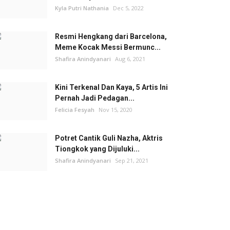
Kyla Putri Nathania
Dec 5, 2022
Resmi Hengkang dari Barcelona,
Meme Kocak Messi Bermunc...
Shafira Anindyanari
Aug 6, 2021
Kini Terkenal Dan Kaya, 5 Artis Ini
Pernah Jadi Pedagan...
Felicia Fesyah
Nov 15, 2020
Potret Cantik Guli Nazha, Aktris
Tiongkok yang Dijuluki...
Shafira Anindyanari
Sep 21, 2021