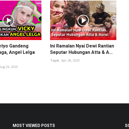
etyo Gandeng
Ini Ramalan Nyai Dewi Rantian
aga, Angel Lelga
Seputar Hubungan Atta & A...
Topik
Apr 28, 2020
Aug 26, 2020
MOST VIEWED POSTS
S