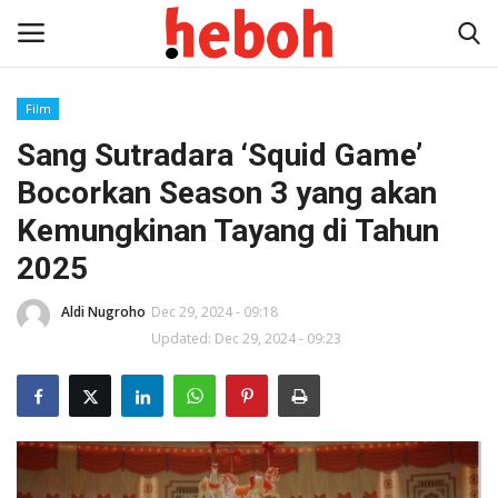
Film
Sang Sutradara ‘Squid Game’
Home
Bocorkan Season 3 yang akan
Entertainment
Kemungkinan Tayang di Tahun
2025
Lifestyle
Aldi Nugroho
Dec 29, 2024 - 09:18
Video
Updated: Dec 29, 2024 - 09:23
News