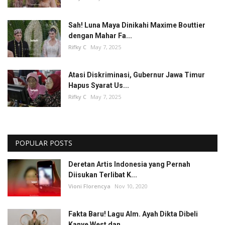
Sah! Luna Maya Dinikahi Maxime Bouttier
dengan Mahar Fa...
Rifky C
May 7, 2025
Atasi Diskriminasi, Gubernur Jawa Timur
Hapus Syarat Us...
Rifky C
May 7, 2025
POPULAR POSTS
Deretan Artis Indonesia yang Pernah
Diisukan Terlibat K...
Vioni Florencya
Nov 10, 2020
Fakta Baru! Lagu Alm. Ayah Dikta Dibeli
Kanye West dan ...