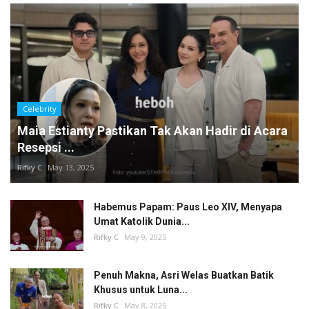
Celebrity
Maia Estianty Pastikan Tak Akan Hadir di Acara
Resepsi ...
Rifky C
May 13, 2025
Habemus Papam: Paus Leo XIV, Menyapa
Umat Katolik Dunia...
Rifky C
May 9, 2025
Penuh Makna, Asri Welas Buatkan Batik
Khusus untuk Luna...
Rifky C
May 8, 2025