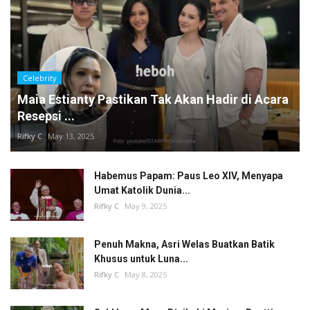
Celebrity
Maia Estianty Pastikan Tak Akan Hadir di Acara
Resepsi ...
Rifky C
May 13, 2025
Habemus Papam: Paus Leo XIV, Menyapa
Umat Katolik Dunia...
Rifky C
May 9, 2025
Penuh Makna, Asri Welas Buatkan Batik
Khusus untuk Luna...
Rifky C
May 8, 2025