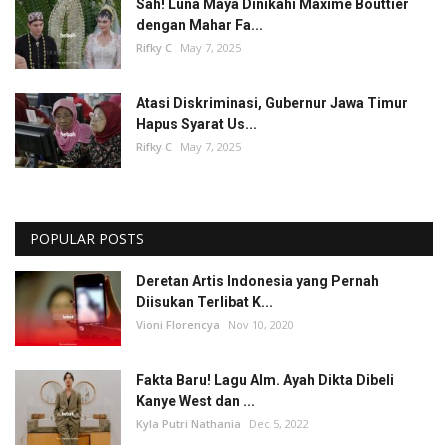
Sah! Luna Maya Dinikahi Maxime Bouttier
dengan Mahar Fa...
Rifky C
May 7, 2025
Atasi Diskriminasi, Gubernur Jawa Timur
Hapus Syarat Us...
Rifky C
May 7, 2025
POPULAR POSTS
Deretan Artis Indonesia yang Pernah
Diisukan Terlibat K...
Vioni Florencya
Nov 10, 2020
Fakta Baru! Lagu Alm. Ayah Dikta Dibeli
Kanye West dan ...
Kyla Putri Nathania
Dec 5, 2022