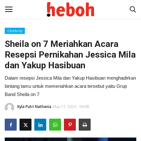
Celebrity
Sheila on 7 Meriahkan Acara
Home
Resepsi Pernikahan Jessica Mila
Entertainment
dan Yakup Hasibuan
Lifestyle
Dalam resepsi Jessica Mila dan Yakup Hasibuan menghadirkan
bintang tamu untuk memeriahkan acara tersebut yaitu Grup
Video
Band Sheila on 7
News
Kyla Putri Nathania
May 17, 2023 - 04:08