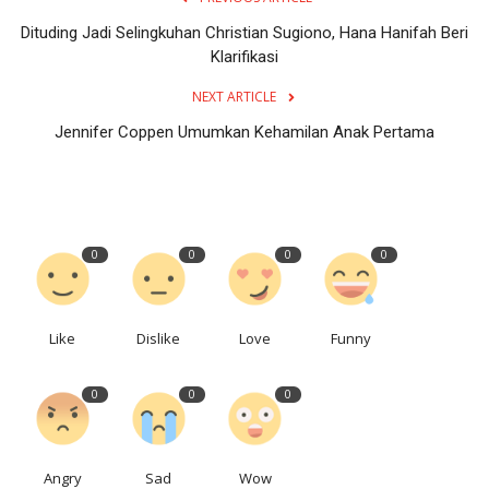
Dituding Jadi Selingkuhan Christian Sugiono, Hana Hanifah Beri
Klarifikasi
NEXT ARTICLE
Jennifer Coppen Umumkan Kehamilan Anak Pertama
0
0
0
0
Like
Dislike
Love
Funny
0
0
0
Angry
Sad
Wow