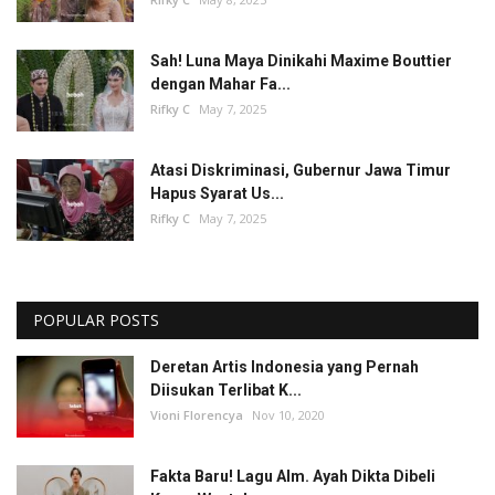
Sah! Luna Maya Dinikahi Maxime Bouttier
dengan Mahar Fa...
Rifky C
May 7, 2025
Atasi Diskriminasi, Gubernur Jawa Timur
Hapus Syarat Us...
Rifky C
May 7, 2025
POPULAR POSTS
Deretan Artis Indonesia yang Pernah
Diisukan Terlibat K...
Vioni Florencya
Nov 10, 2020
Fakta Baru! Lagu Alm. Ayah Dikta Dibeli