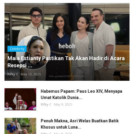
Celebrity
Maia Estianty Pastikan Tak Akan Hadir di Acara
Resepsi ...
Rifky C
May 13, 2025
Habemus Papam: Paus Leo XIV, Menyapa
Umat Katolik Dunia...
Rifky C
May 9, 2025
Penuh Makna, Asri Welas Buatkan Batik
Khusus untuk Luna...
Rifky C
May 8, 2025