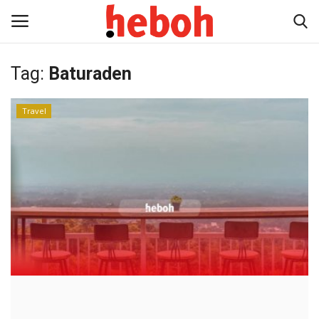
Tag:
Baturaden
Home
Travel
Entertainment
Lifestyle
Video
News