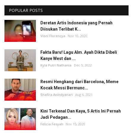
POPULAR POSTS
Deretan Artis Indonesia yang Pernah
Diisukan Terlibat K...
Vioni Florencya
Nov 10, 2020
Fakta Baru! Lagu Alm. Ayah Dikta Dibeli
Kanye West dan ...
Kyla Putri Nathania
Dec 5, 2022
Resmi Hengkang dari Barcelona, Meme
Kocak Messi Bermunc...
Shafira Anindyanari
Aug 6, 2021
Kini Terkenal Dan Kaya, 5 Artis Ini Pernah
Jadi Pedagan...
Felicia Fesyah
Nov 15, 2020