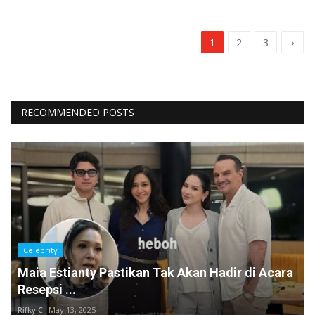
1
2
3
›
RECOMMENDED POSTS
Celebrity
Maia Estianty Pastikan Tak Akan Hadir di Acara
Resepsi ...
Rifky C
May 13, 2025