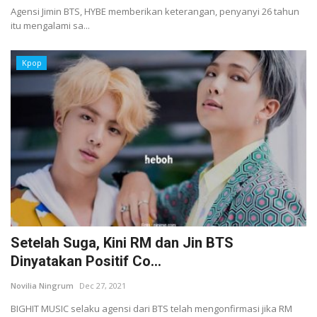
Agensi Jimin BTS, HYBE memberikan keterangan, penyanyi 26 tahun
itu mengalami sa...
Kpop
Setelah Suga, Kini RM dan Jin BTS
Dinyatakan Positif Co...
Novilia Ningrum
Dec 27, 2021
BIGHIT MUSIC selaku agensi dari BTS telah mengonfirmasi jika RM