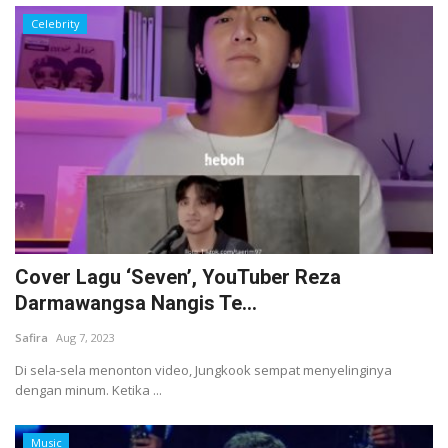
Celebrity
Cover Lagu ‘Seven’, YouTuber Reza
Darmawangsa Nangis Te...
Safira
Aug 7, 2023
Di sela-sela menonton video, Jungkook sempat menyelinginya
dengan minum. Ketika ...
Music