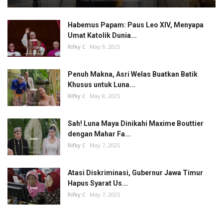
Habemus Papam: Paus Leo XIV, Menyapa
Umat Katolik Dunia...
Rifky C
May 9, 2025
Penuh Makna, Asri Welas Buatkan Batik
Khusus untuk Luna...
Rifky C
May 8, 2025
Sah! Luna Maya Dinikahi Maxime Bouttier
dengan Mahar Fa...
Rifky C
May 7, 2025
Atasi Diskriminasi, Gubernur Jawa Timur
Hapus Syarat Us...
Rifky C
May 7, 2025