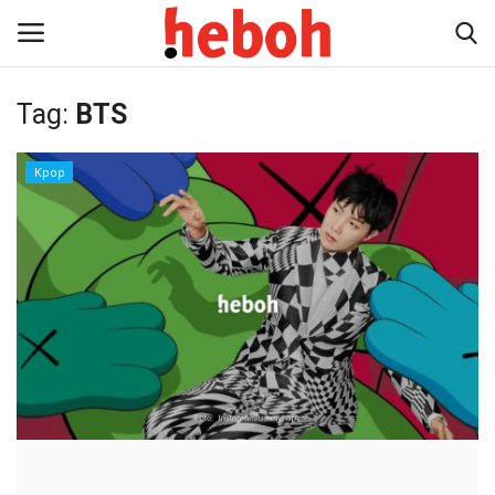
Tag:
BTS
Home
Kpop
Entertainment
Lifestyle
Video
News