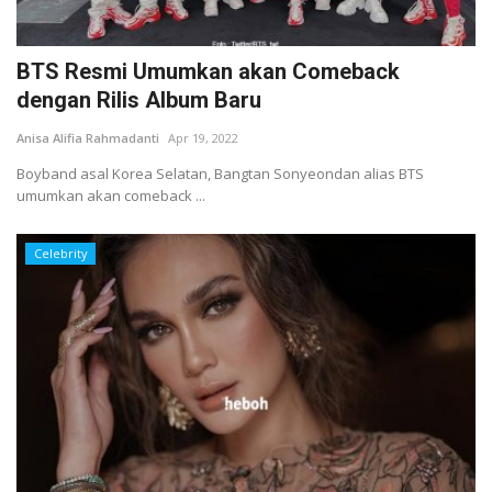
BTS Resmi Umumkan akan Comeback
dengan Rilis Album Baru
Anisa Alifia Rahmadanti
Apr 19, 2022
Boyband asal Korea Selatan, Bangtan Sonyeondan alias BTS
umumkan akan comeback ...
Celebrity