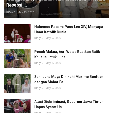
Resepsi ...
Rifky C
May 13, 2025
Habemus Papam: Paus Leo XIV, Menyapa
Umat Katolik Dunia...
Rifky C
May 9, 2025
Penuh Makna, Asri Welas Buatkan Batik
Khusus untuk Luna...
Rifky C
May 8, 2025
Sah! Luna Maya Dinikahi Maxime Bouttier
dengan Mahar Fa...
Rifky C
May 7, 2025
Atasi Diskriminasi, Gubernur Jawa Timur
Hapus Syarat Us...
Rifky C
May 7, 2025