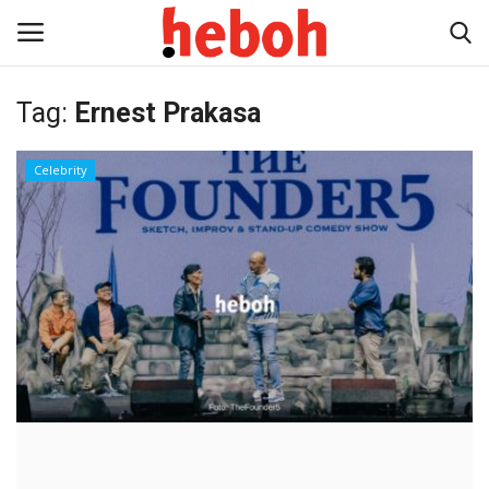
Tag:
Ernest Prakasa
Home
Celebrity
Entertainment
Lifestyle
Video
News