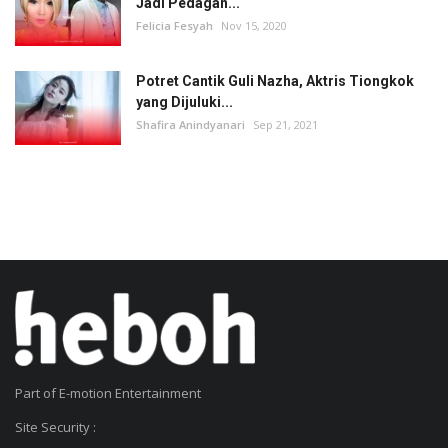
Jadi Pedagan...
Felicia Fesyah
Nov 15, 2020
Potret Cantik Guli Nazha, Aktris Tiongkok
yang Dijuluki...
Shafira Anindyanari
Sep 21, 2021
Part of E-motion Entertainment
Site Security :