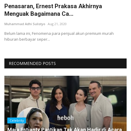
Penasaran, Ernest Prakasa Akhirnya
Menguak Bagaimana Ca...
Muhammad Adhi Sulistyo
Aug 21, 2020
Belum lama ini, Fenomena para penjual akun premium murah
hiburan berbayar seper...
RECOMMENDED POSTS
Celebrity
Maia Estianty Pastikan Tak Akan Hadir di Acara