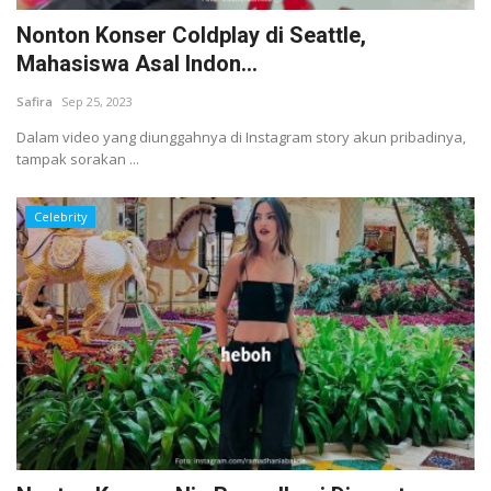
Nonton Konser Coldplay di Seattle,
Mahasiswa Asal Indon...
Safira
Sep 25, 2023
Dalam video yang diunggahnya di Instagram story akun pribadinya,
tampak sorakan ...
Celebrity