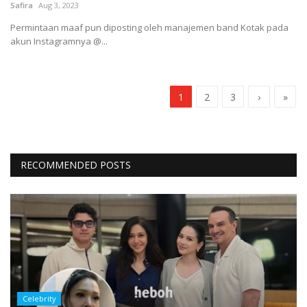
Safira
Aug 3, 2023
Permintaan maaf pun diposting oleh manajemen band Kotak pada
akun Instagramnya @...
1
2
3
›
»
RECOMMENDED POSTS
Celebrity