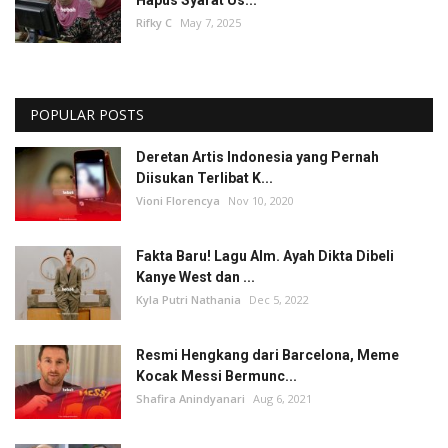
Rifky C
May 7, 2025
POPULAR POSTS
Deretan Artis Indonesia yang Pernah
Diisukan Terlibat K...
Vioni Florencya
Nov 10, 2020
Fakta Baru! Lagu Alm. Ayah Dikta Dibeli
Kanye West dan ...
Kyla Putri Nathania
Dec 5, 2022
Resmi Hengkang dari Barcelona, Meme
Kocak Messi Bermunc...
Shafira Anindyanari
Aug 6, 2021