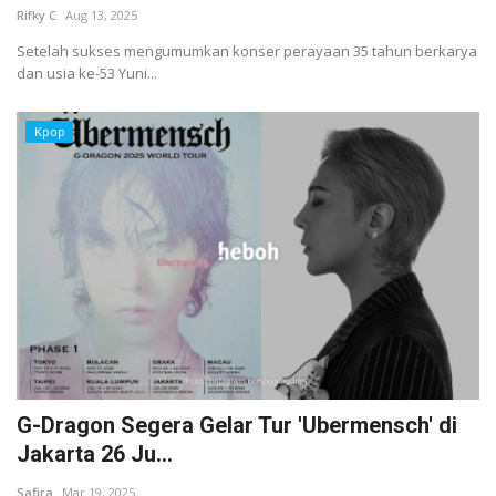
Rifky C
Aug 13, 2025
Setelah sukses mengumumkan konser perayaan 35 tahun berkarya
dan usia ke-53 Yuni...
Kpop
G-Dragon Segera Gelar Tur 'Ubermensch' di
Jakarta 26 Ju...
Safira
Mar 19, 2025