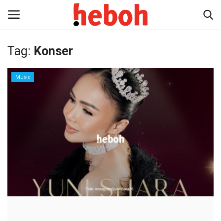
Tag:
Konser
Home
Music
Entertainment
Lifestyle
Video
News