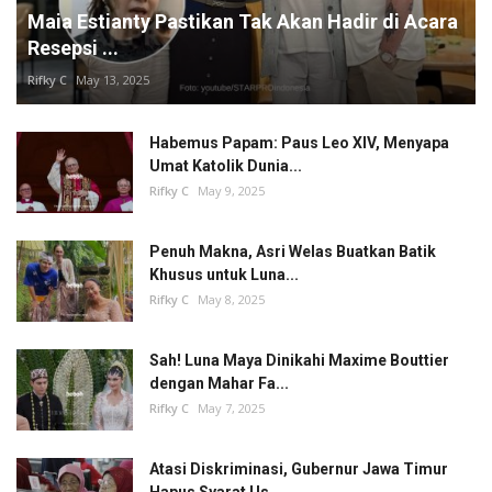
Maia Estianty Pastikan Tak Akan Hadir di Acara
Resepsi ...
Rifky C
May 13, 2025
Habemus Papam: Paus Leo XIV, Menyapa
Umat Katolik Dunia...
Rifky C
May 9, 2025
Penuh Makna, Asri Welas Buatkan Batik
Khusus untuk Luna...
Rifky C
May 8, 2025
Sah! Luna Maya Dinikahi Maxime Bouttier
dengan Mahar Fa...
Rifky C
May 7, 2025
Atasi Diskriminasi, Gubernur Jawa Timur
Hapus Syarat Us...