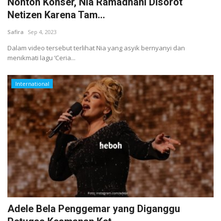
Nonton Konser, Nia Ramadhani Disorot
Netizen Karena Tam...
Safira
Sep 4, 2023
Dalam video tersebut terlihat Nia yang asyik bernyanyi dan
menikmati lagu ‘Ceria...
International
Adele Bela Penggemar yang Diganggu