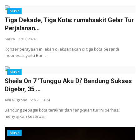
Music
Tiga Dekade, Tiga Kota: rumahsakit Gelar Tur
Perjalanan...
Safira
Oct 3, 2024
Konser perayaan ini akan dilaksanakan di tiga kota besar di
Indonesia, yaitu Ban...
Music
Sheila On 7 'Tunggu Aku Di' Bandung Sukses
Digelar, 35 ...
Aldi Nugroho
Sep 29, 2024
Bandung sebagai kota terakhir dari rangkaian tur ini berhasil
menyajikan keserua...
Music