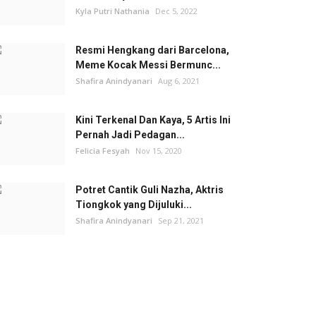
Kyla Putri Nathania
Dec 5, 2022
Resmi Hengkang dari Barcelona,
Meme Kocak Messi Bermunc...
Shafira Anindyanari
Aug 6, 2021
Kini Terkenal Dan Kaya, 5 Artis Ini
Pernah Jadi Pedagan...
Felicia Fesyah
Nov 15, 2020
Potret Cantik Guli Nazha, Aktris
Tiongkok yang Dijuluki...
Shafira Anindyanari
Sep 21, 2021