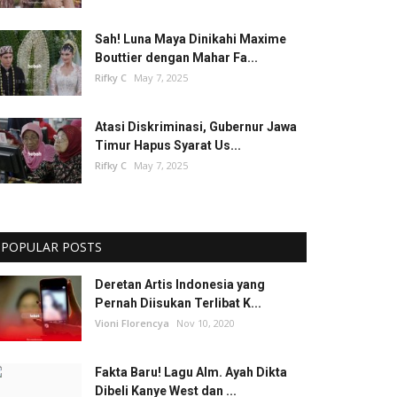
Sah! Luna Maya Dinikahi Maxime
Bouttier dengan Mahar Fa...
Rifky C
May 7, 2025
Atasi Diskriminasi, Gubernur Jawa
Timur Hapus Syarat Us...
Rifky C
May 7, 2025
POPULAR POSTS
Deretan Artis Indonesia yang
Pernah Diisukan Terlibat K...
Vioni Florencya
Nov 10, 2020
Fakta Baru! Lagu Alm. Ayah Dikta
Dibeli Kanye West dan ...