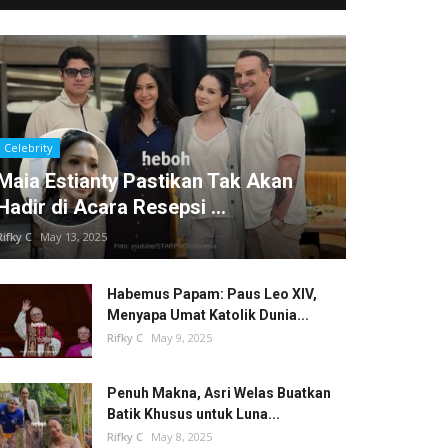
Celebrity
Maia Estianty Pastikan Tak Akan
Hadir di Acara Resepsi ...
Rifky C
May 13, 2025
Habemus Papam: Paus Leo XIV,
Menyapa Umat Katolik Dunia...
Rifky C
May 9, 2025
Penuh Makna, Asri Welas Buatkan
Batik Khusus untuk Luna...
Rifky C
May 8, 2025