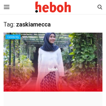
Tag:
zaskiamecca
Home
Celebrity
Entertainment
Lifestyle
Video
News