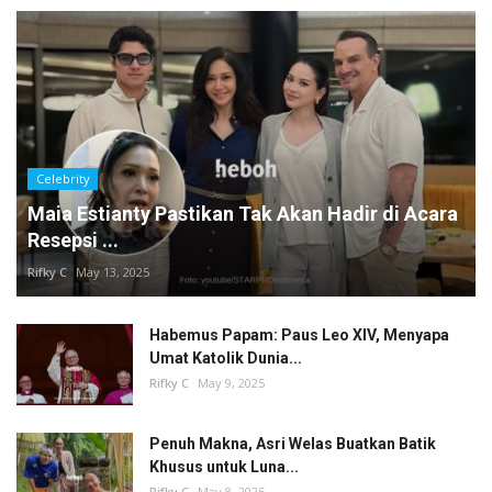
Celebrity
Maia Estianty Pastikan Tak Akan Hadir di Acara
Resepsi ...
Rifky C
May 13, 2025
Habemus Papam: Paus Leo XIV, Menyapa
Umat Katolik Dunia...
Rifky C
May 9, 2025
Penuh Makna, Asri Welas Buatkan Batik
Khusus untuk Luna...
Rifky C
May 8, 2025