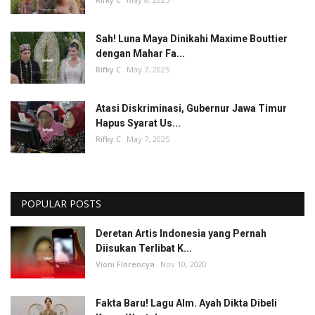
Sah! Luna Maya Dinikahi Maxime Bouttier
dengan Mahar Fa...
Rifky C
May 7, 2025
Atasi Diskriminasi, Gubernur Jawa Timur
Hapus Syarat Us...
Rifky C
May 7, 2025
POPULAR POSTS
Deretan Artis Indonesia yang Pernah
Diisukan Terlibat K...
Vioni Florencya
Nov 10, 2020
Fakta Baru! Lagu Alm. Ayah Dikta Dibeli