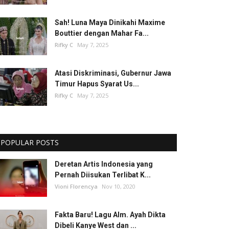
Sah! Luna Maya Dinikahi Maxime
Bouttier dengan Mahar Fa...
Rifky C
May 7, 2025
Atasi Diskriminasi, Gubernur Jawa
Timur Hapus Syarat Us...
Rifky C
May 7, 2025
POPULAR POSTS
Deretan Artis Indonesia yang
Pernah Diisukan Terlibat K...
Vioni Florencya
Nov 10, 2020
Fakta Baru! Lagu Alm. Ayah Dikta
Dibeli Kanye West dan ...