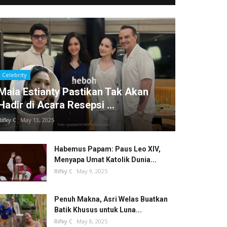
Celebrity
Maia Estianty Pastikan Tak Akan
Hadir di Acara Resepsi ...
Rifky C
May 13, 2025
Habemus Papam: Paus Leo XIV,
Menyapa Umat Katolik Dunia...
Rifky C
May 9, 2025
Penuh Makna, Asri Welas Buatkan
Batik Khusus untuk Luna...
Rifky C
May 8, 2025