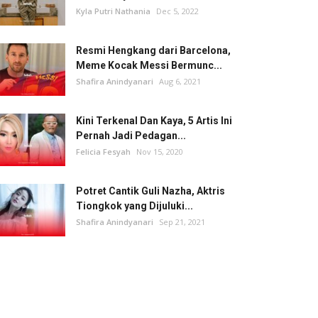
Kyla Putri Nathania
Dec 5, 2022
Resmi Hengkang dari Barcelona,
Meme Kocak Messi Bermunc...
Shafira Anindyanari
Aug 6, 2021
Kini Terkenal Dan Kaya, 5 Artis Ini
Pernah Jadi Pedagan...
Felicia Fesyah
Nov 15, 2020
Potret Cantik Guli Nazha, Aktris
Tiongkok yang Dijuluki...
Shafira Anindyanari
Sep 21, 2021