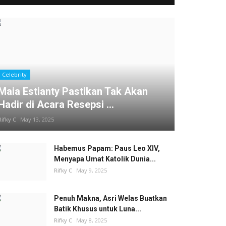
Celebrity
Maia Estianty Pastikan Tak Akan
Hadir di Acara Resepsi ...
Rifky C
May 13, 2025
Habemus Papam: Paus Leo XIV,
Menyapa Umat Katolik Dunia...
Rifky C
May 9, 2025
Penuh Makna, Asri Welas Buatkan
Batik Khusus untuk Luna...
Rifky C
May 8, 2025