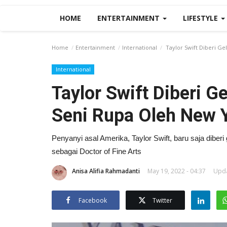
HOME
ENTERTAINMENT
LIFESTYLE
Home
Entertainment
International
Taylor Swift Diberi G
International
Taylor Swift Diberi 
Seni Rupa Oleh New Y
Penyanyi asal Amerika, Taylor Swift, baru saja diber
sebagai Doctor of Fine Arts
Anisa Alifia Rahmadanti
May 19, 2022 - 04:37
Upda
Facebook
Twitter