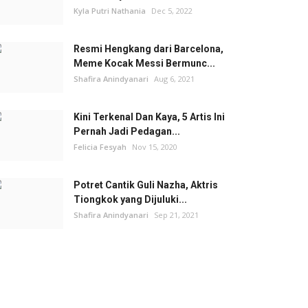
Kyla Putri Nathania
Dec 5, 2022
Resmi Hengkang dari Barcelona,
Meme Kocak Messi Bermunc...
Shafira Anindyanari
Aug 6, 2021
Kini Terkenal Dan Kaya, 5 Artis Ini
Pernah Jadi Pedagan...
Felicia Fesyah
Nov 15, 2020
Potret Cantik Guli Nazha, Aktris
Tiongkok yang Dijuluki...
Shafira Anindyanari
Sep 21, 2021