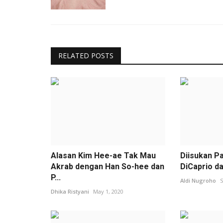
RELATED POSTS
Alasan Kim Hee-ae Tak Mau
Diisukan P
Akrab dengan Han So-hee dan
DiCaprio dan
P...
Aldi Nugroho
S
Dhika Ristyani
May 1, 2020