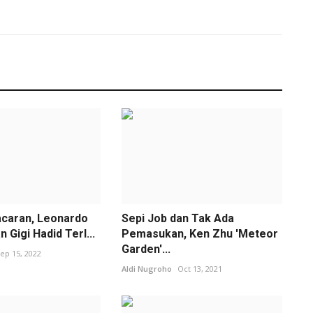
acaran, Leonardo
Sepi Job dan Tak Ada
 Gigi Hadid Terl...
Pemasukan, Ken Zhu 'Meteor
Garden'...
ep 15, 2022
Aldi Nugroho
Oct 13, 2021