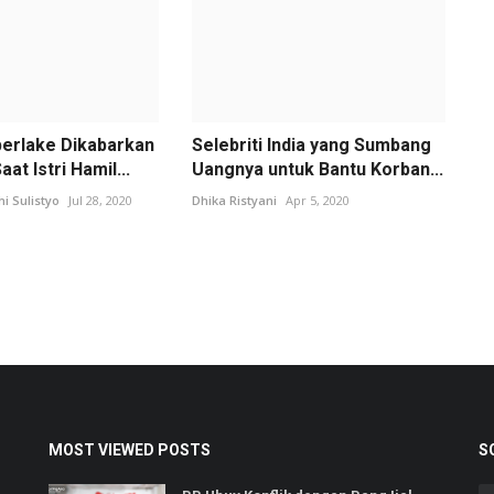
berlake Dikabarkan
Selebriti India yang Sumbang
at Istri Hamil...
Uangnya untuk Bantu Korban...
 Sulistyo
Jul 28, 2020
Dhika Ristyani
Apr 5, 2020
MOST VIEWED POSTS
S