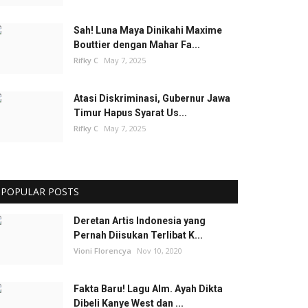
Sah! Luna Maya Dinikahi Maxime
Bouttier dengan Mahar Fa...
Rifky C
May 7, 2025
Atasi Diskriminasi, Gubernur Jawa
Timur Hapus Syarat Us...
Rifky C
May 7, 2025
POPULAR POSTS
Deretan Artis Indonesia yang
Pernah Diisukan Terlibat K...
Vioni Florencya
Nov 10, 2020
Fakta Baru! Lagu Alm. Ayah Dikta
Dibeli Kanye West dan ...