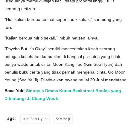
"Keduanya memiliki wajah kecil tetapi proporsi tinggi," tulis
seorang netizen.
"Hul, kalian berdua terlihat seperti adik kakak," sambung yang
lain.
"Kalian berdua mirip sekali," imbuh netizen lainya.
"Psycho But It's Okay" sendiri menceritakan kisah seorang
petugas kesehatan komunitas di bangsal psikiatris yang tidak
punya waktu untuk cinta, Moon Kang Tae (Kim Soo Hyun) dan
penulis buku cerita yang tidak pernah mengenal cinta, Go Moon
Young (Seo Ye Ji). Dijadwalkan tayang mulai 20 Juni mendatang.
Baca Yuk!
Sinopsis Drama Korea Backstreet Rookie yang
Dibintangi Ji Chang Wook
Tags:
Kim Soo Hyun
Seo Ye Ji