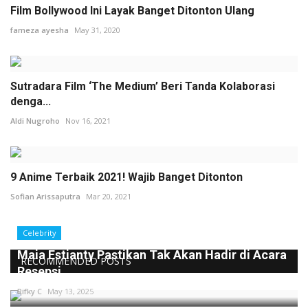
Film Bollywood Ini Layak Banget Ditonton Ulang
fameza ayesha
May 31, 2020
Sutradara Film ‘The Medium’ Beri Tanda Kolaborasi
denga...
Aldi Nugroho
Nov 16, 2021
9 Anime Terbaik 2021! Wajib Banget Ditonton
Sofian Arissaputra
Mar 20, 2021
Celebrity
Maia Estianty Pastikan Tak Akan Hadir di Acara
RECOMMENDED POSTS
Resepsi ...
Rifky C
May 13, 2025