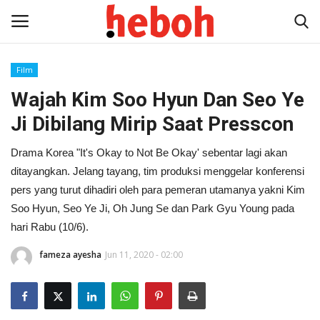
Film
Wajah Kim Soo Hyun Dan Seo Ye
Home
Ji Dibilang Mirip Saat Presscon
Entertainment
Drama Korea "It's Okay to Not Be Okay' sebentar lagi akan
Lifestyle
ditayangkan. Jelang tayang, tim produksi menggelar konferensi
pers yang turut dihadiri oleh para pemeran utamanya yakni Kim
Video
Soo Hyun, Seo Ye Ji, Oh Jung Se dan Park Gyu Young pada
hari Rabu (10/6).
News
fameza ayesha
Jun 11, 2020 - 02:00