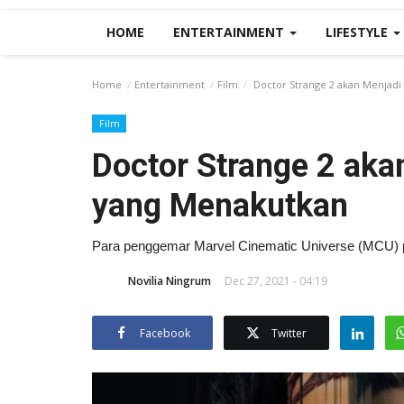
HOME
ENTERTAINMENT
LIFESTYLE
Home
Entertainment
Film
Doctor Strange 2 akan Menjadi
Film
Doctor Strange 2 aka
yang Menakutkan
Para penggemar Marvel Cinematic Universe (MCU) pu
Novilia Ningrum
Dec 27, 2021 - 04:19
Facebook
Twitter