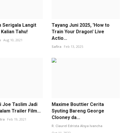
m Serigala Langit
Tayang Juni 2025, 'How to
Kalian Tahu!
Train Your Dragon' Live
Actio...
m
Aug 10, 2021
Safira
Feb 13, 2025
i Joe Taslim Jadi
Maxime Bouttier Cerita
lam Trailer Film...
Syuting Bareng George
Clooney da...
tra
Feb 19, 2021
R. Claurel Edrista Alsya Ivancha
Oct 11, 2022