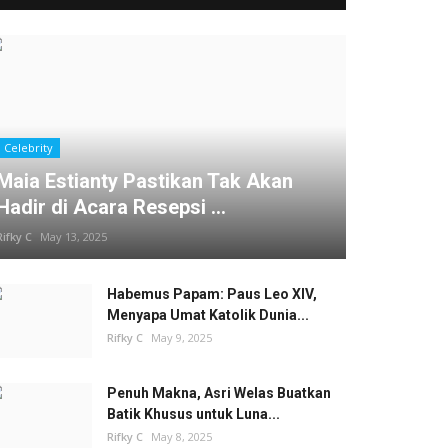
Celebrity
Maia Estianty Pastikan Tak Akan
Hadir di Acara Resepsi ...
Rifky C
May 13, 2025
Habemus Papam: Paus Leo XIV,
Menyapa Umat Katolik Dunia...
Rifky C
May 9, 2025
Penuh Makna, Asri Welas Buatkan
Batik Khusus untuk Luna...
Rifky C
May 8, 2025