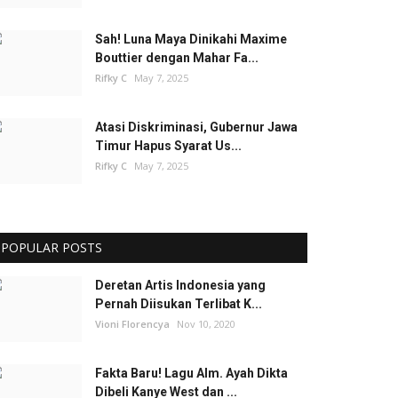
Sah! Luna Maya Dinikahi Maxime
Bouttier dengan Mahar Fa...
Rifky C
May 7, 2025
Atasi Diskriminasi, Gubernur Jawa
Timur Hapus Syarat Us...
Rifky C
May 7, 2025
POPULAR POSTS
Deretan Artis Indonesia yang
Pernah Diisukan Terlibat K...
Vioni Florencya
Nov 10, 2020
Fakta Baru! Lagu Alm. Ayah Dikta
Dibeli Kanye West dan ...