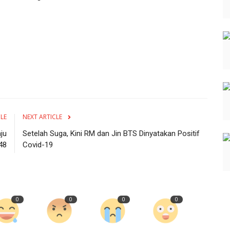
CLE
NEXT ARTICLE
ju
Setelah Suga, Kini RM dan Jin BTS Dinyatakan Positif
48
Covid-19
0
0
0
0