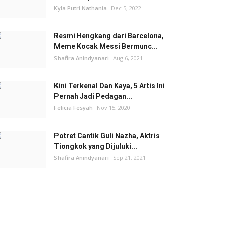
Kyla Putri Nathania
Dec 5, 2022
Resmi Hengkang dari Barcelona,
Meme Kocak Messi Bermunc...
Shafira Anindyanari
Aug 6, 2021
Kini Terkenal Dan Kaya, 5 Artis Ini
Pernah Jadi Pedagan...
Felicia Fesyah
Nov 15, 2020
Potret Cantik Guli Nazha, Aktris
Tiongkok yang Dijuluki...
Shafira Anindyanari
Sep 21, 2021