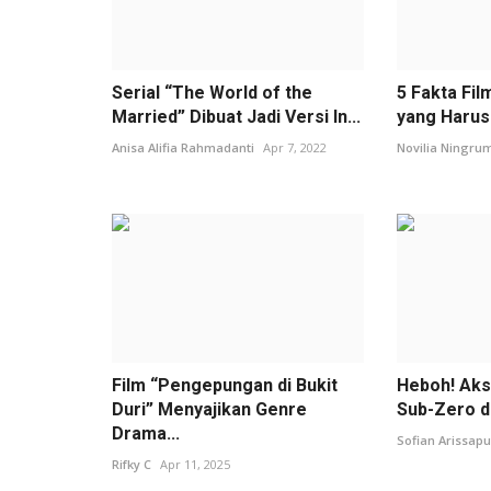
Serial “The World of the
5 Fakta Fil
Married” Dibuat Jadi Versi In...
yang Harus 
Anisa Alifia Rahmadanti
Apr 7, 2022
Novilia Ningru
Film “Pengepungan di Bukit
Heboh! Aks
Duri” Menyajikan Genre
Sub-Zero da
Drama...
Sofian Arissapu
Rifky C
Apr 11, 2025