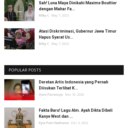
Sah! Luna Maya Dinikahi Maxime Bouttier
dengan Mahar Fa...
Rifky C
May 7, 2025
Atasi Diskriminasi, Gubernur Jawa Timur
Hapus Syarat Us...
Rifky C
May 7, 2025
POPULAR POSTS
Deretan Artis Indonesia yang Pernah
Diisukan Terlibat K...
Vioni Florencya
Nov 10, 2020
Fakta Baru! Lagu Alm. Ayah Dikta Dibeli
Kanye West dan ...
Kyla Putri Nathania
Dec 5, 2022