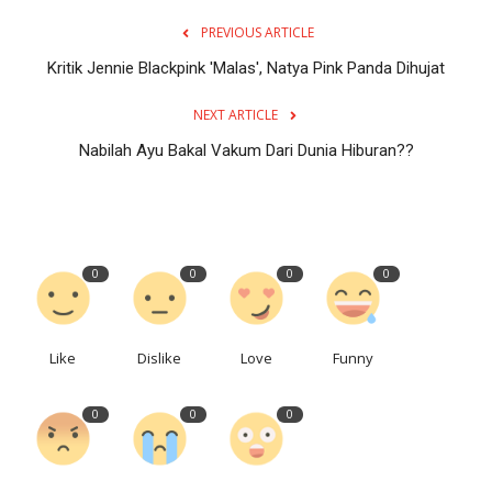
PREVIOUS ARTICLE
Kritik Jennie Blackpink 'Malas', Natya Pink Panda Dihujat
NEXT ARTICLE
Nabilah Ayu Bakal Vakum Dari Dunia Hiburan??
0
0
0
0
Like
Dislike
Love
Funny
0
0
0