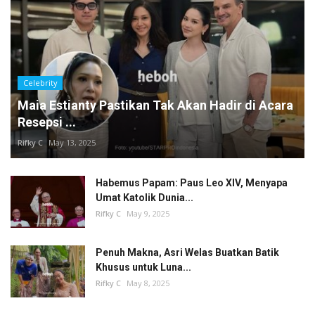
Celebrity
Maia Estianty Pastikan Tak Akan Hadir di Acara
Resepsi ...
Rifky C
May 13, 2025
Habemus Papam: Paus Leo XIV, Menyapa
Umat Katolik Dunia...
Rifky C
May 9, 2025
Penuh Makna, Asri Welas Buatkan Batik
Khusus untuk Luna...
Rifky C
May 8, 2025