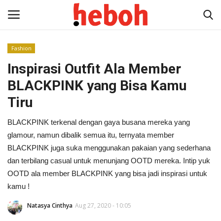
Fashion
Inspirasi Outfit Ala Member
Home
BLACKPINK yang Bisa Kamu
Entertainment
Tiru
Lifestyle
BLACKPINK terkenal dengan gaya busana mereka yang
glamour, namun dibalik semua itu, ternyata member
Video
BLACKPINK juga suka menggunakan pakaian yang sederhana
dan terbilang casual untuk menunjang OOTD mereka. Intip yuk
News
OOTD ala member BLACKPINK yang bisa jadi inspirasi untuk
kamu !
Natasya Cinthya
Aug 27, 2020 - 10:05