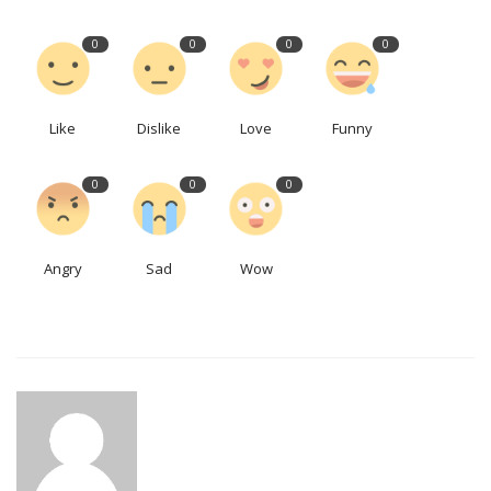
0
0
0
0
Like
Dislike
Love
Funny
0
0
0
Angry
Sad
Wow