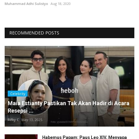
Muhammad Adhi Sulistyo
Aug 18, 2020
RECOMMENDED POSTS
Celebrity
Maia Estianty Pastikan Tak Akan Hadir di Acara
Resepsi ...
Rifky C
May 13, 2025
Habemus Papam: Paus Leo XIV, Menyapa