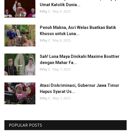
Umat Katolik Dunia...
Rifky C
May 9, 2025
Penuh Makna, Asri Welas Buatkan Batik
Khusus untuk Luna...
Rifky C
May 8, 2025
Sah! Luna Maya Dinikahi Maxime Bouttier
dengan Mahar Fa...
Rifky C
May 7, 2025
Atasi Diskriminasi, Gubernur Jawa Timur
Hapus Syarat Us...
Rifky C
May 7, 2025
POPULAR POSTS