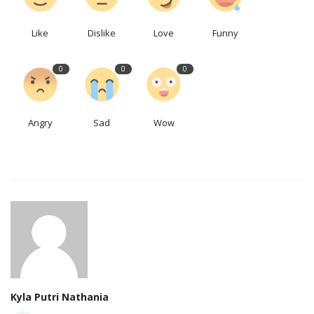
Like
Dislike
Love
Funny
0
0
0
Angry
Sad
Wow
Kyla Putri Nathania