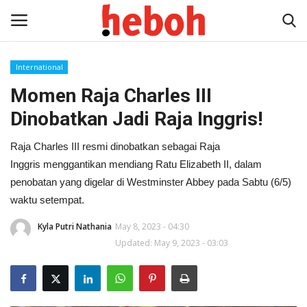
International
Momen Raja Charles III
Home
Dinobatkan Jadi Raja Inggris!
Entertainment
Raja Charles III resmi dinobatkan sebagai Raja
Lifestyle
Inggris menggantikan mendiang Ratu Elizabeth II, dalam
penobatan yang digelar di Westminster Abbey pada Sabtu (6/5)
Video
waktu setempat.
Kyla Putri Nathania
May 8, 2023 - 04:30
News
Updated: May 9, 2023 - 03:03