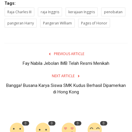
Tags:
Raja Charles III
raja Inggris
kerajaan Inggris
penobatan
pangeran Harry
Pangeran William
Pages of Honor
PREVIOUS ARTICLE
Fay Nabila Jebolan IMB Telah Resmi Menikah
NEXT ARTICLE
Bangga! Busana Karya Siswa SMK Kudus Berhasil Dipamerkan
di Hong Kong
0
0
0
0