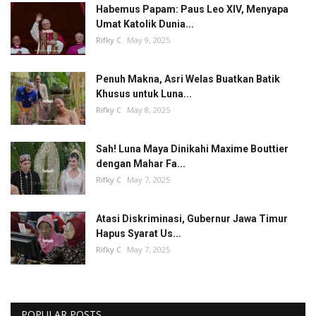
Habemus Papam: Paus Leo XIV, Menyapa
Umat Katolik Dunia...
Rifky C
May 9, 2025
Penuh Makna, Asri Welas Buatkan Batik
Khusus untuk Luna...
Rifky C
May 8, 2025
Sah! Luna Maya Dinikahi Maxime Bouttier
dengan Mahar Fa...
Rifky C
May 7, 2025
Atasi Diskriminasi, Gubernur Jawa Timur
Hapus Syarat Us...
Rifky C
May 7, 2025
POPULAR POSTS