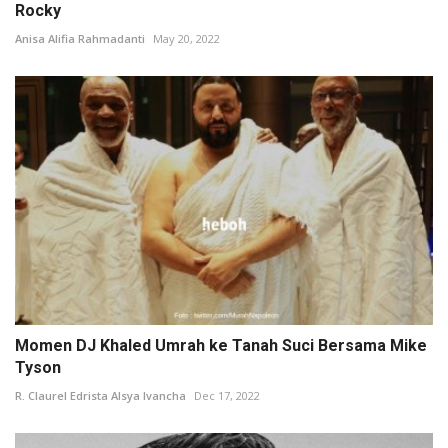
Rocky
Anisa Alifia Rahmadanti
May 20, 2022
Momen DJ Khaled Umrah ke Tanah Suci Bersama Mike
Tyson
R. Claurel Edrista Alsya Ivancha
Dec 17, 2022