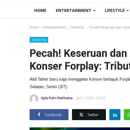
HOME
ENTERTAINMENT
LIFESTYLE
Home
Entertainment
Celebrity
Pecah! Keseruan dan Gimmi
Celebrity
Pecah! Keseruan dan 
Konser Forplay: Tribu
Aldi Taher baru saja menggelar konser bertajuk Forp
Selatan, Senin (3/7).
Kyla Putri Nathania
Jul 5, 2023 - 03:53
Facebook
Twitter