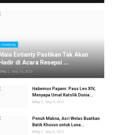
Celebrity
Maia Estianty Pastikan Tak Akan
Hadir di Acara Resepsi ...
Rifky C
May 13, 2025
Habemus Papam: Paus Leo XIV,
Menyapa Umat Katolik Dunia...
Rifky C
May 9, 2025
Penuh Makna, Asri Welas Buatkan
Batik Khusus untuk Luna...
Rifky C
May 8, 2025