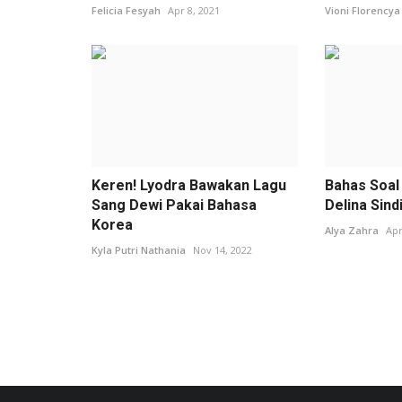
Felicia Fesyah
Apr 8, 2021
Vioni Florencya
Keren! Lyodra Bawakan Lagu
Bahas Soal
Sang Dewi Pakai Bahasa
Delina Sindi
Korea
Alya Zahra
Apr
Kyla Putri Nathania
Nov 14, 2022