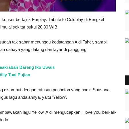
 konser bertajuk Forplay: Tribute to Coldplay di Bengkel
imulai sekitar pukul 20.30 WIB.
 sudah tak sabar menunggu kedatangan Aldi Taher, sambil
n cahaya yang datang dari layar di panggung.
eakraban Bareng Iko Uwais
lly Tuai Pujian
ng disambut dengan ratusan penonton yang hadir. Suasana
s lagu andalannya, yaitu 'Yellow'.
embawakan lagu Yellow, Aldi mengucapkan ‘I love you’ berkali-
dodo.