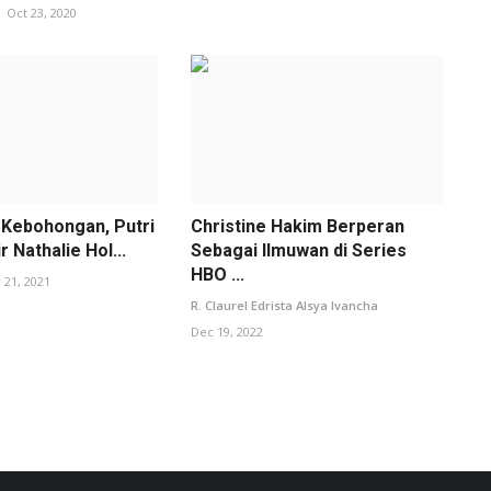
Oct 23, 2020
 Kebohongan, Putri
Christine Hakim Berperan
r Nathalie Hol...
Sebagai Ilmuwan di Series
HBO ...
 21, 2021
R. Claurel Edrista Alsya Ivancha
Dec 19, 2022