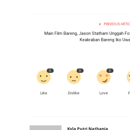
PREVIOUS ARTI
Main Film Bareng, Jason Statham Unggah Fo
Keakraban Bareng Iko Uwa
0
0
0
Like
Dislike
Love
Kyla Putri Nathania