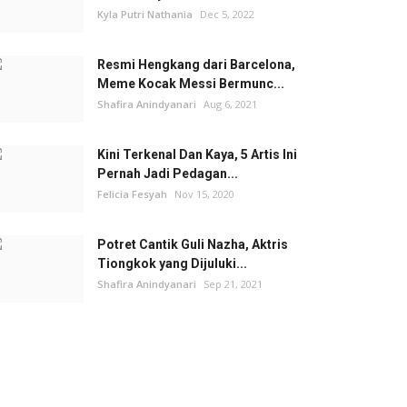
Kyla Putri Nathania
Dec 5, 2022
Resmi Hengkang dari Barcelona,
Meme Kocak Messi Bermunc...
Shafira Anindyanari
Aug 6, 2021
Kini Terkenal Dan Kaya, 5 Artis Ini
Pernah Jadi Pedagan...
Felicia Fesyah
Nov 15, 2020
Potret Cantik Guli Nazha, Aktris
Tiongkok yang Dijuluki...
Shafira Anindyanari
Sep 21, 2021