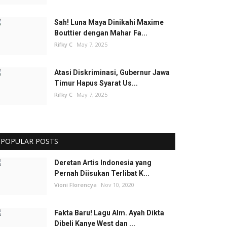
Sah! Luna Maya Dinikahi Maxime
Bouttier dengan Mahar Fa...
Rifky C
May 7, 2025
Atasi Diskriminasi, Gubernur Jawa
Timur Hapus Syarat Us...
Rifky C
May 7, 2025
POPULAR POSTS
Deretan Artis Indonesia yang
Pernah Diisukan Terlibat K...
Vioni Florencya
Nov 10, 2020
Fakta Baru! Lagu Alm. Ayah Dikta
Dibeli Kanye West dan ...