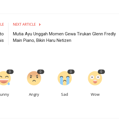
CLE
NEXT ARTICLE
to
Mutia Ayu Unggah Momen Gewa Tirukan Glenn Fredly
is
Main Piano, Bikin Haru Netizen
0
0
0
0
Funny
Angry
Sad
Wow