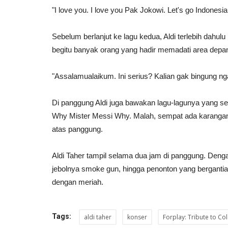
"I love you. I love you Pak Jokowi. Let's go Indonesia
Sebelum berlanjut ke lagu kedua, Aldi terlebih dahu
begitu banyak orang yang hadir memadati area depa
"Assalamualaikum. Ini serius? Kalian gak bingung nga
Di panggung Aldi juga bawakan lagu-lagunya yang se
Why Mister Messi Why. Malah, sempat ada karangan b
atas panggung.
Aldi Taher tampil selama dua jam di panggung. Denga
jebolnya smoke gun, hingga penonton yang bergantian
dengan meriah.
Tags:
aldi taher
konser
Forplay: Tribute to Co