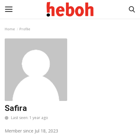
Home
Profile
Home
Entertainment
Lifestyle
Video
News
Safira
Last seen: 1 year ago
Member since Jul 18, 2023