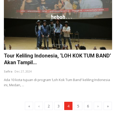
Tour Keliling Indonesia, ‘LOH KOK TUM BAND’
Akan Tampil...
Safira
Dec 27, 2024
Ada 10 kota tujuan di program ‘Loh Kok Tum Band’ keliling Indonesia
ini, Medan, ...
«
‹
2
3
4
5
6
›
»