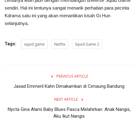
ceritanya lebih jauh dengan membangun universe Squid Game
sendiri. Hal ini tentunya sangat menarik perhatian para pecinta
Kdrama satu ini yang akan menantikan kisah Gi Hun
selanjutnya.
Tags:
squid game
Netflix
Squid Game 2
PREVIOUS ARTICLE
Jasad Emmeril Kahn Dimakamkan di Cimaung Bandung
NEXT ARTICLE
Nycta Gina Alami Baby Blues Pasca Melahirkan: Anak Nangis,
Aku Ikut Nangis