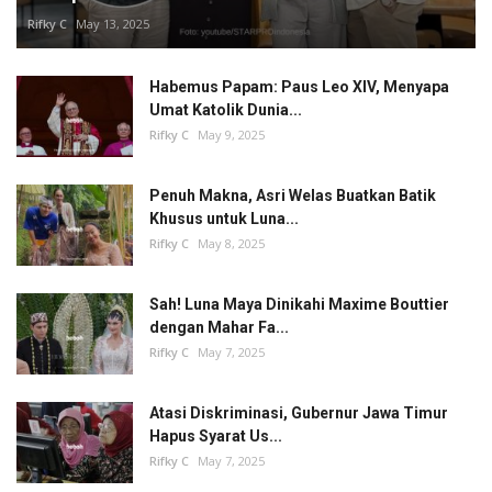
Rifky C
May 13, 2025
Habemus Papam: Paus Leo XIV, Menyapa
Umat Katolik Dunia...
Rifky C
May 9, 2025
Penuh Makna, Asri Welas Buatkan Batik
Khusus untuk Luna...
Rifky C
May 8, 2025
Sah! Luna Maya Dinikahi Maxime Bouttier
dengan Mahar Fa...
Rifky C
May 7, 2025
Atasi Diskriminasi, Gubernur Jawa Timur
Hapus Syarat Us...
Rifky C
May 7, 2025