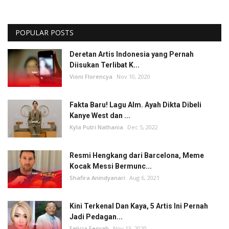
POPULAR POSTS
Deretan Artis Indonesia yang Pernah
Diisukan Terlibat K...
Vioni Florencya
Nov 10, 2020
Fakta Baru! Lagu Alm. Ayah Dikta Dibeli
Kanye West dan ...
Kyla Putri Nathania
Dec 5, 2022
Resmi Hengkang dari Barcelona, Meme
Kocak Messi Bermunc...
Shafira Anindyanari
Aug 6, 2021
Kini Terkenal Dan Kaya, 5 Artis Ini Pernah
Jadi Pedagan...
Felicia Fesyah
Nov 15, 2020