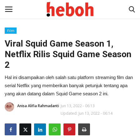
Film
Viral Squid Game Season 1,
Home
Netflix Rilis Squid Game Season
Entertainment
2
Lifestyle
Hal ini disampaikan oleh salah satu platform streaming film dan
serial Netflix yang memberikan banyak petunjuk tentang apa
Video
yang akan datang dalam Squid Game season 2 ini.
News
Anisa Alifia Rahmadanti
Jun 13, 2022 - 06:13
Updated: Jun 13, 2022 - 06:14