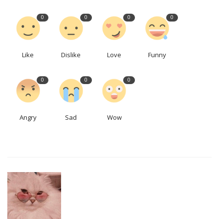
0
0
0
0
Like
Dislike
Love
Funny
0
0
0
Angry
Sad
Wow