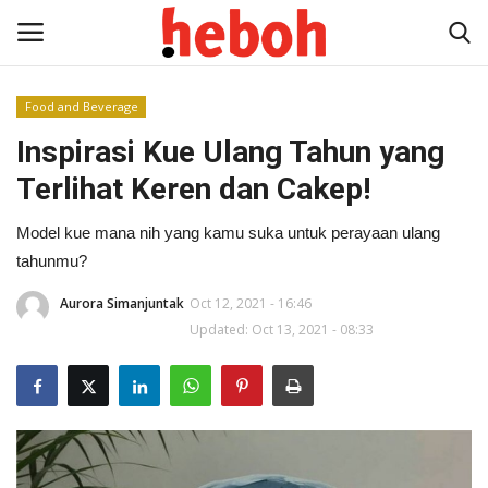
Food and Beverage
Inspirasi Kue Ulang Tahun yang
Home
Terlihat Keren dan Cakep!
Entertainment
Model kue mana nih yang kamu suka untuk perayaan ulang
Lifestyle
tahunmu?
Aurora Simanjuntak
Oct 12, 2021 - 16:46
Video
Updated: Oct 13, 2021 - 08:33
News