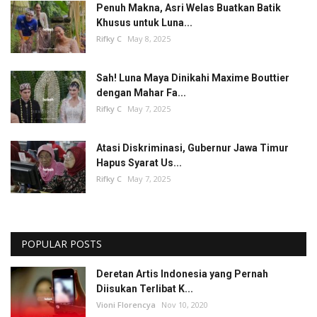
Penuh Makna, Asri Welas Buatkan Batik
Khusus untuk Luna...
Rifky C
May 8, 2025
Sah! Luna Maya Dinikahi Maxime Bouttier
dengan Mahar Fa...
Rifky C
May 7, 2025
Atasi Diskriminasi, Gubernur Jawa Timur
Hapus Syarat Us...
Rifky C
May 7, 2025
POPULAR POSTS
Deretan Artis Indonesia yang Pernah
Diisukan Terlibat K...
Vioni Florencya
Nov 10, 2020