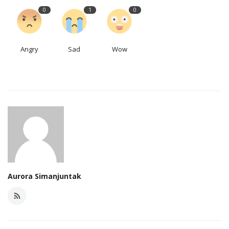
0
1
0
Angry
Sad
Wow
Aurora Simanjuntak