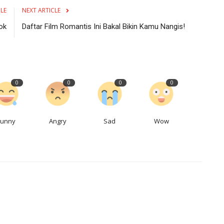
CLE
NEXT ARTICLE
ok
Daftar Film Romantis Ini Bakal Bikin Kamu Nangis!
0
0
0
0
Funny
Angry
Sad
Wow