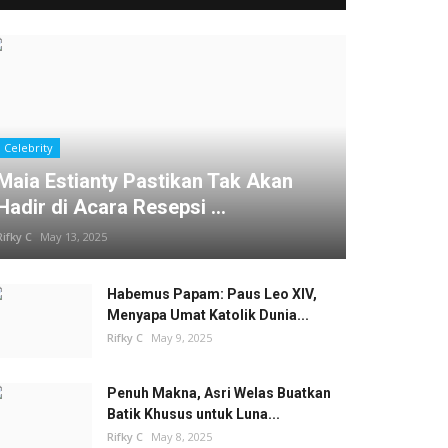
Celebrity
Maia Estianty Pastikan Tak Akan
Hadir di Acara Resepsi ...
Rifky C
May 13, 2025
Habemus Papam: Paus Leo XIV,
Menyapa Umat Katolik Dunia...
Rifky C
May 9, 2025
Penuh Makna, Asri Welas Buatkan
Batik Khusus untuk Luna...
Rifky C
May 8, 2025