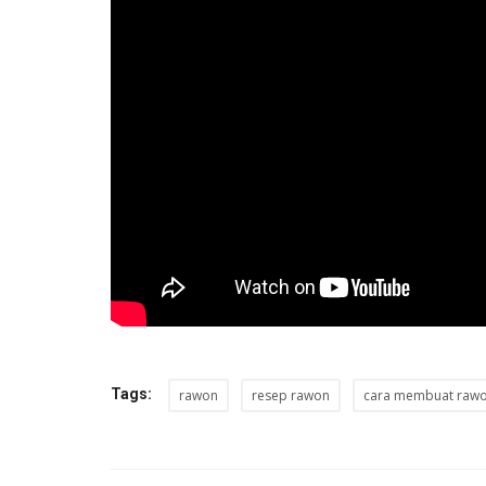
Tags:
rawon
resep rawon
cara membuat raw