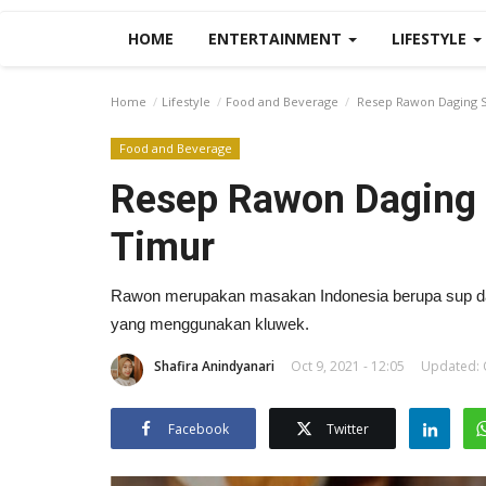
HOME
ENTERTAINMENT
LIFESTYLE
Home
Lifestyle
Food and Beverage
Resep Rawon Daging S
Food and Beverage
Resep Rawon Daging 
Timur
Rawon merupakan masakan Indonesia berupa sup da
yang menggunakan kluwek.
Shafira Anindyanari
Oct 9, 2021 - 12:05
Updated: O
Facebook
Twitter