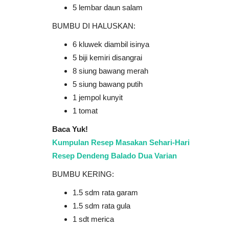
5 lembar daun salam
BUMBU DI HALUSKAN:
6 kluwek diambil isinya
5 biji kemiri disangrai
8 siung bawang merah
5 siung bawang putih
1 jempol kunyit
1 tomat
Baca Yuk!
Kumpulan Resep Masakan Sehari-Hari
Resep Dendeng Balado Dua Varian
BUMBU KERING:
1.5 sdm rata garam
1.5 sdm rata gula
1 sdt merica