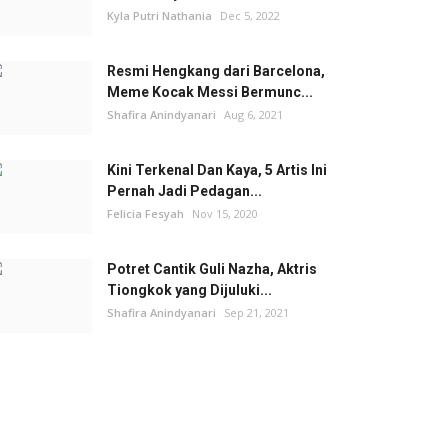
Kyla Putri Nathania
Dec 5, 2022
Resmi Hengkang dari Barcelona,
Meme Kocak Messi Bermunc...
Shafira Anindyanari
Aug 6, 2021
Kini Terkenal Dan Kaya, 5 Artis Ini
Pernah Jadi Pedagan...
Felicia Fesyah
Nov 15, 2020
Potret Cantik Guli Nazha, Aktris
Tiongkok yang Dijuluki...
Shafira Anindyanari
Sep 21, 2021