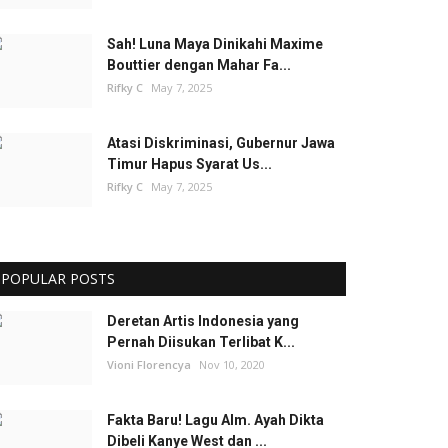
Sah! Luna Maya Dinikahi Maxime
Bouttier dengan Mahar Fa...
Rifky C
May 7, 2025
Atasi Diskriminasi, Gubernur Jawa
Timur Hapus Syarat Us...
Rifky C
May 7, 2025
POPULAR POSTS
Deretan Artis Indonesia yang
Pernah Diisukan Terlibat K...
Vioni Florencya
Nov 10, 2020
Fakta Baru! Lagu Alm. Ayah Dikta
Dibeli Kanye West dan ...