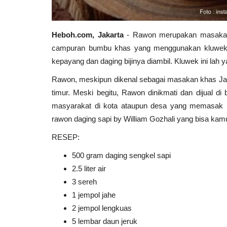
Heboh.com, Jakarta
- Rawon merupakan masakan 
campuran bumbu khas yang menggunakan kluwek. K
kepayang dan daging bijinya diambil. Kluwek ini la
Rawon, meskipun dikenal sebagai masakan khas Jaw
timur. Meski begitu, Rawon dinikmati dan dijual di
masyarakat di kota ataupun desa yang memasak r
rawon daging sapi by William Gozhali yang bisa kam
RESEP:
500 gram daging sengkel sapi
2.5 liter air
3 sereh
1 jempol jahe
2 jempol lengkuas
5 lembar daun jeruk