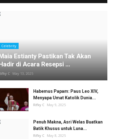
Celebrity
Maia Estianty Pastikan Tak Akan
Hadir di Acara Resepsi ...
Rifky C
May 13, 2025
Habemus Papam: Paus Leo XIV,
Menyapa Umat Katolik Dunia...
Rifky C
May 9, 2025
Penuh Makna, Asri Welas Buatkan
Batik Khusus untuk Luna...
Rifky C
May 8, 2025