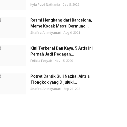
Kyla Putri Nathania
Dec 5, 2022
Resmi Hengkang dari Barcelona,
Meme Kocak Messi Bermunc...
Shafira Anindyanari
Aug 6, 2021
Kini Terkenal Dan Kaya, 5 Artis Ini
Pernah Jadi Pedagan...
Felicia Fesyah
Nov 15, 2020
Potret Cantik Guli Nazha, Aktris
Tiongkok yang Dijuluki...
Shafira Anindyanari
Sep 21, 2021