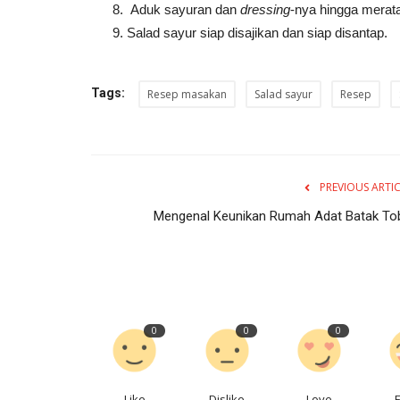
Aduk sayuran dan
dressing
-nya hingga merat
Salad sayur siap disajikan dan siap disantap.
Tags:
Resep masakan
Salad sayur
Resep
PREVIOUS ARTI
Mengenal Keunikan Rumah Adat Batak To
0
0
0
Like
Dislike
Love