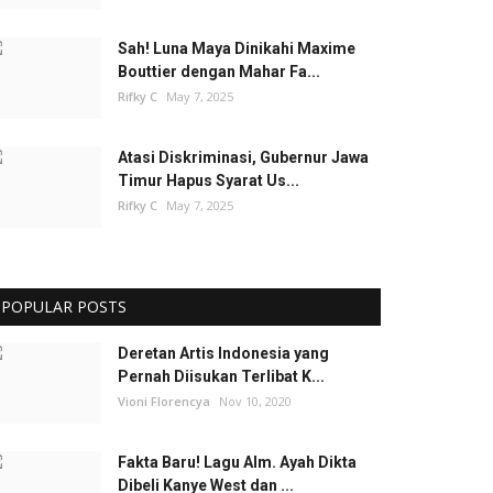
Sah! Luna Maya Dinikahi Maxime
Bouttier dengan Mahar Fa...
Rifky C
May 7, 2025
Atasi Diskriminasi, Gubernur Jawa
Timur Hapus Syarat Us...
Rifky C
May 7, 2025
POPULAR POSTS
Deretan Artis Indonesia yang
Pernah Diisukan Terlibat K...
Vioni Florencya
Nov 10, 2020
Fakta Baru! Lagu Alm. Ayah Dikta
Dibeli Kanye West dan ...