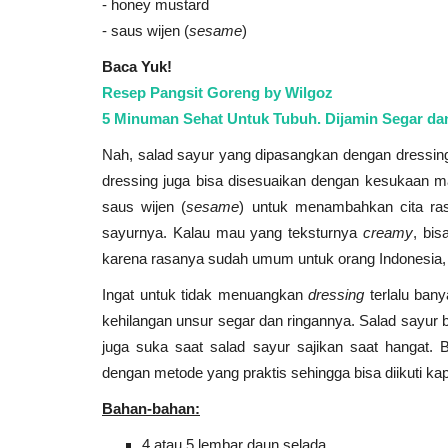
- honey mustard
- saus wijen (
sesame
)
Baca Yuk!
Resep Pangsit Goreng by Wilgoz
5 Minuman Sehat Untuk Tubuh. Dijamin Segar dan
Nah, salad sayur yang dipasangkan dengan dressing 
dressing juga bisa disesuaikan dengan kesukaan 
saus wijen (
sesame
) untuk menambahkan cita ra
sayurnya. Kalau mau yang teksturnya
creamy
, bis
karena rasanya sudah umum untuk orang Indonesia,
Ingat untuk tidak menuangkan
dressing
terlalu bany
kehilangan unsur segar dan ringannya. Salad sayur b
juga suka saat salad sayur sajikan saat hangat. 
dengan metode yang praktis sehingga bisa diikuti kap
Bahan-bahan:
4 atau 5 lembar daun selada