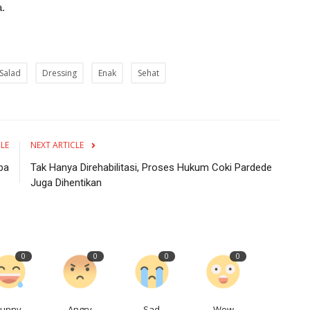
a.
Salad
Dressing
Enak
Sehat
CLE
NEXT ARTICLE
ba
Tak Hanya Direhabilitasi, Proses Hukum Coki Pardede
Juga Dihentikan
0
0
0
0
Funny
Angry
Sad
Wow