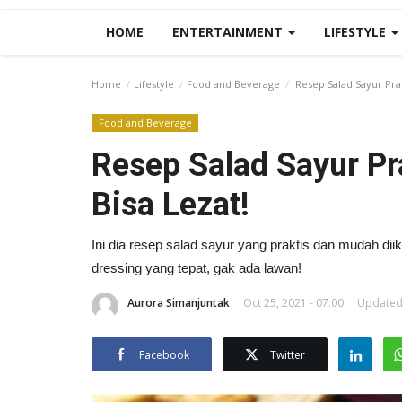
HOME
ENTERTAINMENT
LIFESTYLE
Home
Lifestyle
Food and Beverage
Resep Salad Sayur Prak
Food and Beverage
Resep Salad Sayur Pr
Bisa Lezat!
Ini dia resep salad sayur yang praktis dan mudah dii
dressing yang tepat, gak ada lawan!
Aurora Simanjuntak
Oct 25, 2021 - 07:00
Updated:
Facebook
Twitter