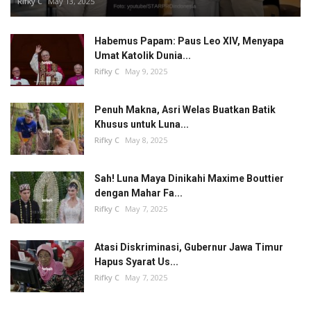
Rifky C
May 13, 2025
Habemus Papam: Paus Leo XIV, Menyapa
Umat Katolik Dunia...
Rifky C
May 9, 2025
Penuh Makna, Asri Welas Buatkan Batik
Khusus untuk Luna...
Rifky C
May 8, 2025
Sah! Luna Maya Dinikahi Maxime Bouttier
dengan Mahar Fa...
Rifky C
May 7, 2025
Atasi Diskriminasi, Gubernur Jawa Timur
Hapus Syarat Us...
Rifky C
May 7, 2025