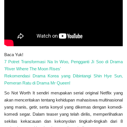
Baca Yuk!
7 Potret Transformasi Na In Woo, Pengganti Ji Soo di Drama
'River Where The Moon Rises'
Rekomendasi Drama Korea yang Dibintangi Shin Hye Sun,
Pemeran Ratu di Drama Mr Queen!
So Not Worth It sendiri merupakan serial original Netflix yang
akan menceritakan tentang kehidupan mahasiswa multinasional
yang manis, getir, serta konyol yang dikemas dengan komedi-
komedi segar. Dalam teaser yang telah dirilis, memperlihatkan
sekilas kekacauan dan kekonyolan tingkah-tingkah dari 8