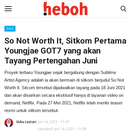
Film
So Not Worth It, Sitkom Pertama
Home
Youngjae GOT7 yang akan
Entertainment
Tayang Pertengahan Juni
Lifestyle
Proyek terbaru Youngjae sejak bergabung dengan Sublime
Artist Agency adalah ia akan bermain di sitkom berjudul So Not
Video
Worth It. Sitcom tersebut dijadwalkan tayang pada 18 Juni 2021
dan akan disiarkan secara eksklusif hanya di layanan video on
News
demand, Netflix. Pada 27 Mei 2021, Netflix telah merilis teaser
resmi untuk sitkom tersebut.
Vidia Lestari
Jun 14, 2021 - 11:47
Updated: Jun 14, 2021 - 11:08