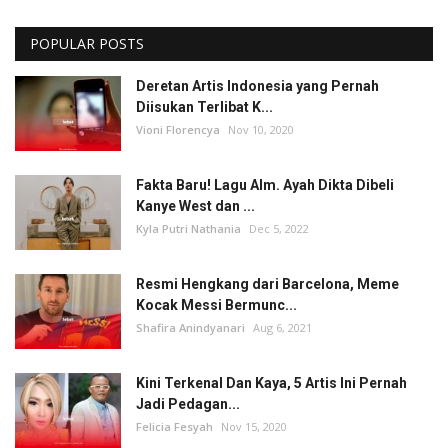
POPULAR POSTS
Deretan Artis Indonesia yang Pernah
Diisukan Terlibat K...
Vioni Florencya
Nov 10, 2020
Fakta Baru! Lagu Alm. Ayah Dikta Dibeli
Kanye West dan ...
Kyla Putri Nathania
Dec 5, 2022
Resmi Hengkang dari Barcelona, Meme
Kocak Messi Bermunc...
Shafira Anindyanari
Aug 6, 2021
Kini Terkenal Dan Kaya, 5 Artis Ini Pernah
Jadi Pedagan...
Felicia Fesyah
Nov 15, 2020